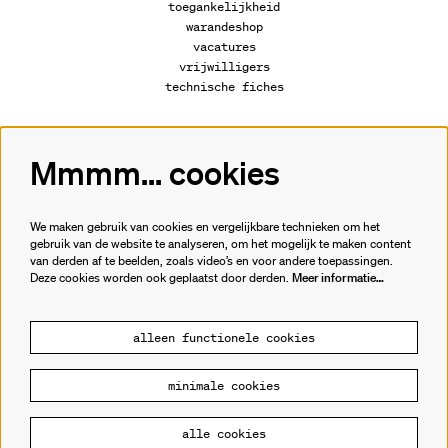
toegankelijkheid
warandeshop
vacatures
vrijwilligers
technische fiches
Mmmm... cookies
Volg ons
We maken gebruik van cookies en vergelijkbare technieken om het
gebruik van de website te analyseren, om het mogelijk te maken content
van derden af te beelden, zoals video’s en voor andere toepassingen.
Meld je aan voor de nieuwsbrief.
Deze cookies worden ook geplaatst door derden.
Meer informatie…
inschrijven
alleen functionele cookies
minimale cookies
© Cultuurhuis de Warande
alle cookies
Powered by
CultureSuite