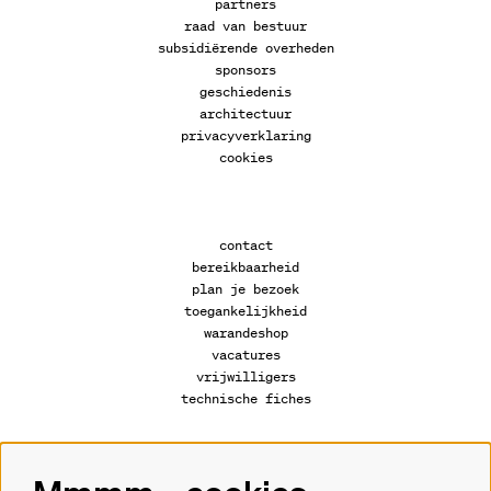
partners
raad van bestuur
subsidiërende overheden
sponsors
geschiedenis
architectuur
privacyverklaring
cookies
contact
bereikbaarheid
plan je bezoek
toegankelijkheid
warandeshop
vacatures
vrijwilligers
technische fiches
Volg ons