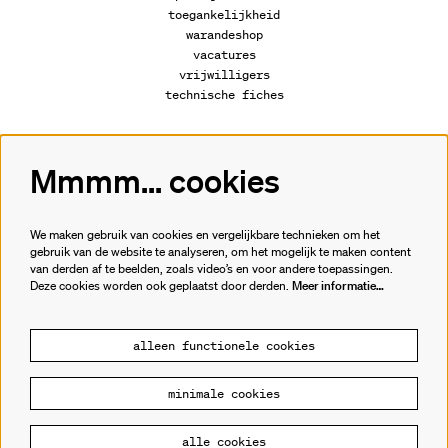
toegankelijkheid
warandeshop
vacatures
vrijwilligers
technische fiches
Mmmm... cookies
Volg ons
We maken gebruik van cookies en vergelijkbare technieken om het
gebruik van de website te analyseren, om het mogelijk te maken content
van derden af te beelden, zoals video’s en voor andere toepassingen.
Meld je aan voor de nieuwsbrief.
Deze cookies worden ook geplaatst door derden.
Meer informatie…
inschrijven
alleen functionele cookies
minimale cookies
© Cultuurhuis de Warande
alle cookies
Powered by
CultureSuite