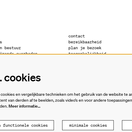
contact
s
bereikbaarheid
n bestuur
plan je bezoek
ërende overheden
toegankelijkheid
s
warandeshop
denis
vacatures
ctuur
vrijwilligers
 cookies
verklaring
technische fiches
cookies en vergelijkbare technieken om het gebruik van de website te a
ent van derden af te beelden, zoals video’s en voor andere toepassing
rden.
Meer informatie…
n functionele cookies
minimale cookies