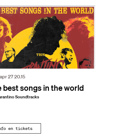
 apr 27
20.15
 best songs in the world
arantino Soundtracks
nfo en tickets