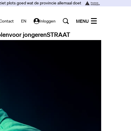
ziet plots goed wat de provincie allemaal doet
MENU
Contact
EN
Inloggen
len
voor jongeren
STRAAT