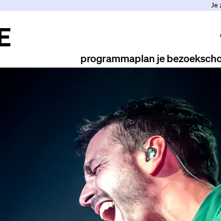
Je 
programma
plan je bezoek
scho