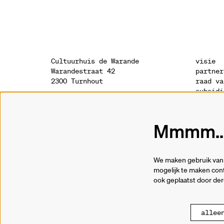
Cultuurhuis de Warande
visie
Warandestraat 42
partner
2300 Turnhout
raad va
subsidi
sponsor
onthaal
geschie
014 41 94 94
archite
Mmmm...
info@warande.be
privacy
cookies
tickets
We maken gebruik van 
014 41 69 91
mogelijk te maken cont
ook geplaatst door de
allee