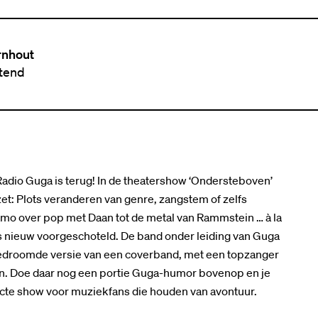
rnhout
ttend
Radio Guga is terug! In de theatershow ‘Ondersteboven’
et: Plots veranderen van genre, zangstem of zelfs
mo over pop met Daan tot de metal van Rammstein … à la
s nieuw voorgeschoteld. De band onder leiding van Guga
de gedroomde versie van een coverband, met een topzanger
en. Doe daar nog een portie Guga-humor bovenop en je
fecte show voor muziekfans die houden van avontuur.