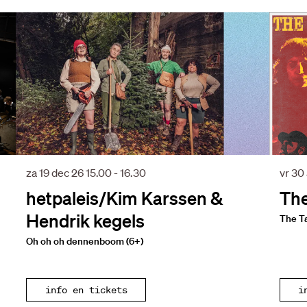
za 19 dec 26
15.00 - 16.30
vr 30
hetpaleis/Kim Karssen &
The
Hendrik kegels
The T
Oh oh oh dennenboom (6+)
info en tickets
i