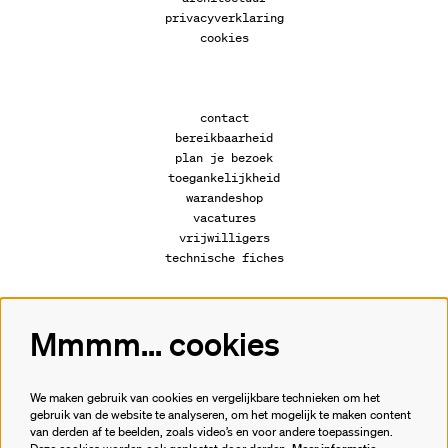
privacyverklaring
cookies
contact
bereikbaarheid
plan je bezoek
toegankelijkheid
warandeshop
vacatures
vrijwilligers
technische fiches
Mmmm... cookies
Volg ons
We maken gebruik van cookies en vergelijkbare technieken om het
gebruik van de website te analyseren, om het mogelijk te maken content
van derden af te beelden, zoals video’s en voor andere toepassingen.
Meld je aan voor de nieuwsbrief.