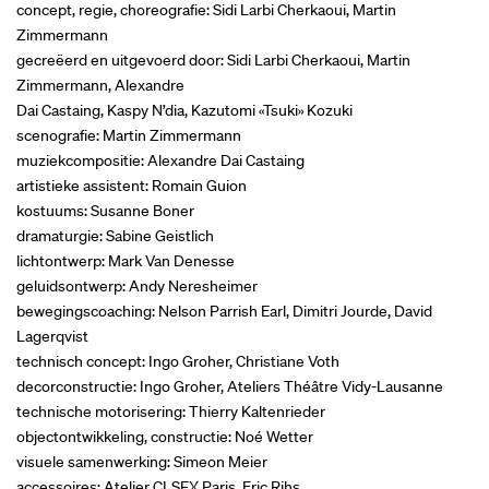
concept, regie, choreografie: Sidi Larbi Cherkaoui, Martin
Zimmermann
gecreëerd en uitgevoerd door: Sidi Larbi Cherkaoui, Martin
Zimmermann, Alexandre
Dai Castaing, Kaspy N’dia, Kazutomi «Tsuki» Kozuki
scenografie: Martin Zimmermann
muziekcompositie: Alexandre Dai Castaing
artistieke assistent: Romain Guion
kostuums: Susanne Boner
dramaturgie: Sabine Geistlich
lichtontwerp: Mark Van Denesse
geluidsontwerp: Andy Neresheimer
bewegingscoaching: Nelson Parrish Earl, Dimitri Jourde, David
Lagerqvist
technisch concept: Ingo Groher, Christiane Voth
decorconstructie: Ingo Groher, Ateliers Théâtre Vidy-Lausanne
technische motorisering: Thierry Kaltenrieder
objectontwikkeling, constructie: Noé Wetter
visuele samenwerking: Simeon Meier
accessoires: Atelier CLSFX Paris, Eric Rihs