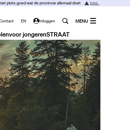
ziet plots goed wat de provincie allemaal doet
MENU
Contact
EN
Inloggen
len
voor jongeren
STRAAT