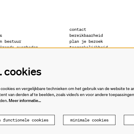
contact
s
bereikbaarheid
n bestuur
plan je bezoek
ërende overheden
toegankelijkheid
s
warandeshop
denis
vacatures
ctuur
vrijwilligers
 cookies
verklaring
technische fiches
cookies en vergelijkbare technieken om het gebruik van de website te a
ent van derden af te beelden, zoals video’s en voor andere toepassing
rden.
Meer informatie…
n functionele cookies
minimale cookies
ande
P