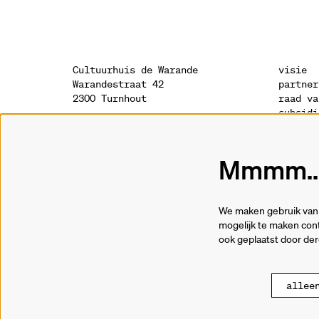
Cultuurhuis de Warande
visie
Warandestraat 42
partner
2300 Turnhout
raad va
subsidi
sponsor
onthaal
geschie
014 41 94 94
archite
Mmmm...
info@warande.be
privacy
cookies
tickets
We maken gebruik van 
014 41 69 91
mogelijk te maken cont
ook geplaatst door de
allee
© Cultuurhuis de War