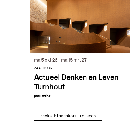
ma 5 okt 26
-
ma 15 mrt 27
ZAALHUUR
Actueel Denken en Leven
Turnhout
jaarreeks
reeks binnenkort te koop