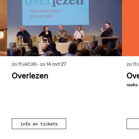
zo 11 okt 26
-
zo 14 mrt 27
zo 11
Overlezen
Ove
reeks
info en tickets