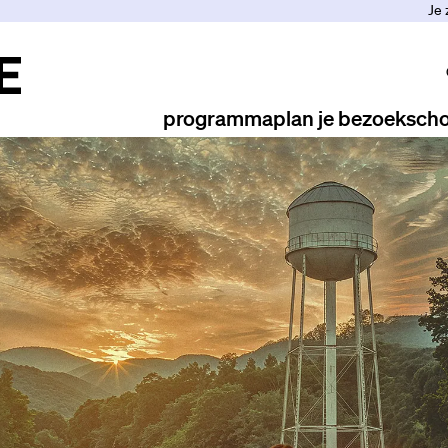
Je 
programma
plan je bezoek
scho