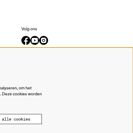
Volg ons
Meld je aan voor de nieuwsbrief.
inschrijven
nalyseren, om het
en. Deze cookies worden
alle cookies
owered by
CultureSuite