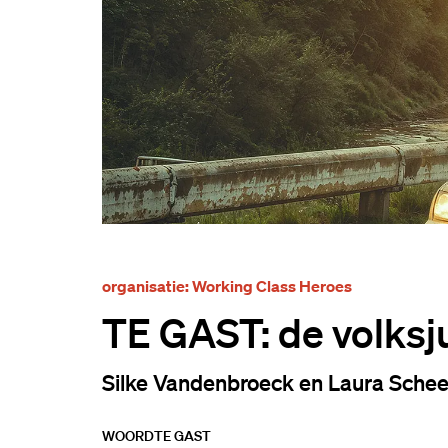
organisatie: Working Class Heroes
TE GAST: de volksju
Silke Vandenbroeck en Laura Schee
WOORD
TE GAST