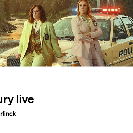
ry live
rlinck