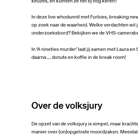
keuzes, en kunnen ze het tij nog keren?
In deze live whodunnit met Furbies, breaking ne
op zoek naar de waarheid. Welke verdachten wil jij
onderzoeksbord? Bekijken we de VHS-camerabee
In ‘A nineties murder’ laat jij samen met Laura en 
daarna ... donuts en koffie in de break room!
Over de volksjury
De opzet van de volksjury is simpel, maar krach
manier over (on)opgeloste moordzaken. Meestal m