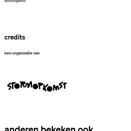
doorlopend
credits
een organisatie van
anderen bekeken ook