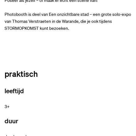
Poseer als jezelf – of maak er echt een scène van!
Photobooth is deel van Een onzichtbare stad – een grote solo-expo
van Thomas Verstraeten in de Warande, die je ook tijdens
STORMOPKOMST kunt bezoeken.
praktisch
leeftijd
3+
duur