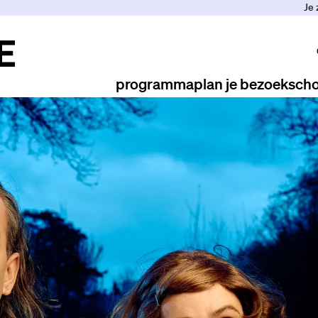
Je 
programma
plan je bezoek
scho