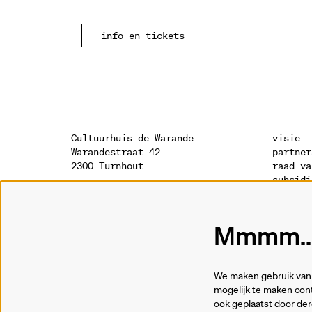
info en tickets
Cultuurhuis de Warande
visie
Warandestraat 42
partner
2300 Turnhout
raad va
subsidi
sponsor
onthaal
geschie
014 41 94 94
archite
Mmmm...
info@warande.be
privacy
cookies
tickets
We maken gebruik van 
014 41 69 91
mogelijk te maken cont
ook geplaatst door de