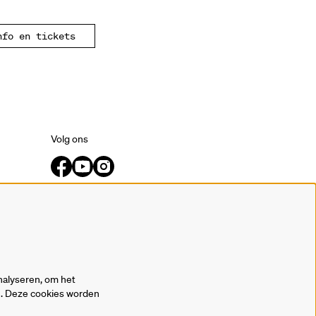
nfo en tickets
Volg ons
Meld je aan voor de nieuwsbrief.
inschrijven
nalyseren, om het
en. Deze cookies worden