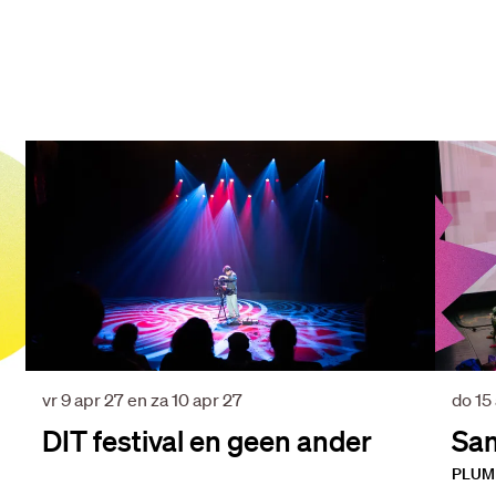
vr 9 apr 27
en
za 10 apr 27
do 15
DIT festival en geen ander
Sam
PLUM