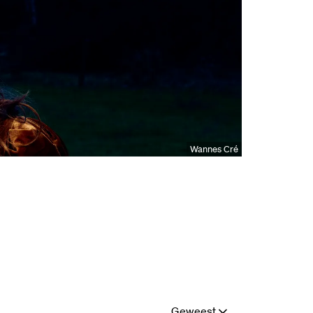
Wannes Cré
Geweest