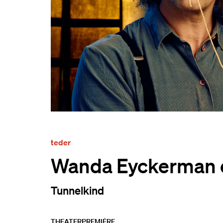
teder
Wanda Eyckerman 
Tunnelkind
THEATER
PREMIÈRE