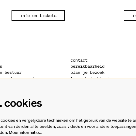
info en tickets
i
contact
s
bereikbaarheid
n bestuur
plan je bezoek
ërende overheden
toegankelijkheid
s
warandeshop
denis
vacatures
ctuur
vrijwilligers
 cookies
verklaring
technische fiches
cookies en vergelijkbare technieken om het gebruik van de website te a
ent van derden af te beelden, zoals video’s en voor andere toepassing
rden.
Meer informatie…