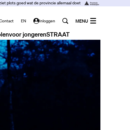
ziet plots goed wat de provincie allemaal doet
MENU
Contact
EN
Inloggen
len
voor jongeren
STRAAT