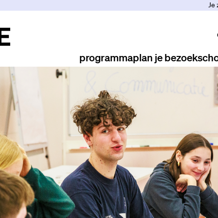
Je 
programma
plan je bezoek
scho