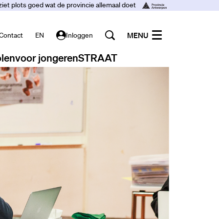
ziet plots goed wat de provincie allemaal doet
MENU
Contact
EN
Inloggen
len
voor jongeren
STRAAT