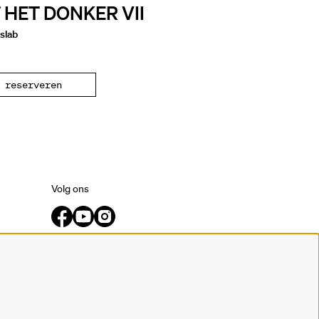
T HET DONKER VII
slab
reserveren
Volg ons
Meld je aan voor de nieuwsbrief.
inschrijven