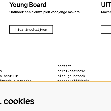
Young Board
UI
Ontmoet: een nieuwe plek voor jonge makers
Maker
hier inschrijven
contact
s
bereikbaarheid
n bestuur
plan je bezoek
ërende overheden
toegankelijkheid
s
warandeshop
denis
vacatures
ctuur
vrijwilligers
 cookies
verklaring
technische fiches