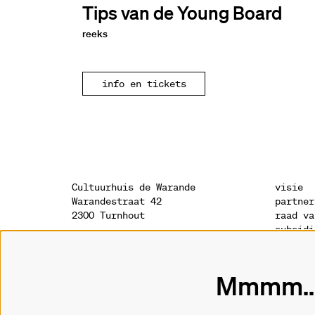
Tips van de Young Board
reeks
info en tickets
Cultuurhuis de Warande
visie
Warandestraat 42
partner
2300 Turnhout
raad va
subsidi
sponsor
onthaal
geschie
014 41 94 94
archite
Mmmm...
info@warande.be
privacy
cookies
tickets