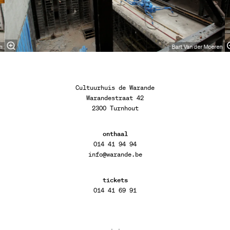
n
Bart Van der Moeren
Cultuurhuis de Warande
Warandestraat 42
2300 Turnhout
onthaal
014 41 94 94
info@warande.be
tickets
014 41 69 91