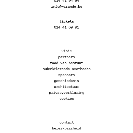
014 41 94 94
info@warande.be
tickets
014 41 69 91
visie
partners
raad van bestuur
subsidiërende overheden
sponsors
geschiedenis
architectuur
privacyverklaring
cookies
contact
bereikbaarheid