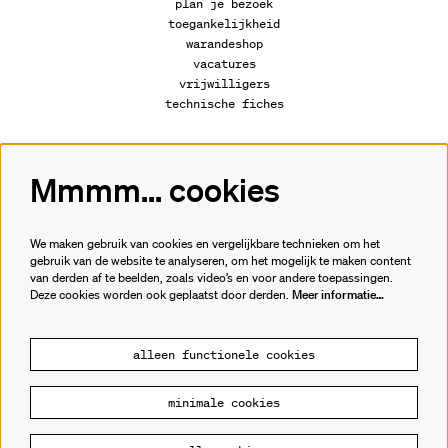
plan je bezoek
toegankelijkheid
warandeshop
vacatures
vrijwilligers
technische fiches
Mmmm... cookies
Volg ons
We maken gebruik van cookies en vergelijkbare technieken om het
gebruik van de website te analyseren, om het mogelijk te maken content
van derden af te beelden, zoals video’s en voor andere toepassingen.
Meld je aan voor de nieuwsbrief.
Deze cookies worden ook geplaatst door derden.
Meer informatie…
inschrijven
alleen functionele cookies
minimale cookies
© Cultuurhuis de Warande