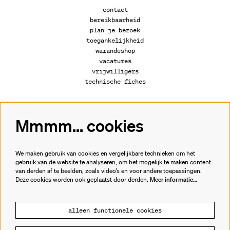
contact
bereikbaarheid
plan je bezoek
toegankelijkheid
warandeshop
vacatures
vrijwilligers
technische fiches
Mmmm... cookies
Volg ons
We maken gebruik van cookies en vergelijkbare technieken om het
gebruik van de website te analyseren, om het mogelijk te maken content
van derden af te beelden, zoals video’s en voor andere toepassingen.
Meld je aan voor de nieuwsbrief.
Deze cookies worden ook geplaatst door derden.
Meer informatie…
inschrijven
alleen functionele cookies