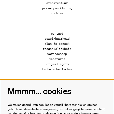
architectuur
privacyverklaring
cookies
contact
bereikbaarheid
plan je bezoek
toegankelijkheid
warandeshop
vacatures
vrijwilligers
technische fiches
Mmmm... cookies
Volg ons
We maken gebruik van cookies en vergelijkbare technieken om het
gebruik van de website te analyseren, om het mogelijk te maken content
van derden af te beelden, zoals video’s en voor andere toepassingen.