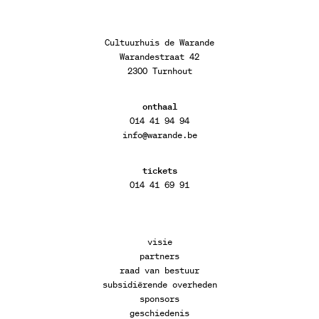
Cultuurhuis de Warande
Warandestraat 42
2300 Turnhout
onthaal
014 41 94 94
info@warande.be
tickets
014 41 69 91
visie
partners
raad van bestuur
subsidiërende overheden
sponsors
geschiedenis