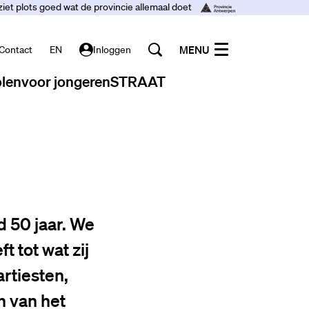
ziet plots goed wat de provincie allemaal doet
MENU
Contact
EN
Inloggen
len
voor jongeren
STRAAT
 50 jaar. We
 tot wat zij
artiesten,
n van het