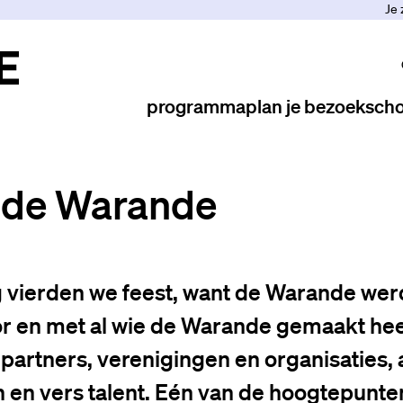
Je 
programma
plan je bezoek
scho
r de Warande
 vierden we feest, want de Warande werd
r en met al wie de Warande gemaakt heeft
, partners, verenigingen en organisaties, 
 en vers talent. Eén van de hoogtepunte