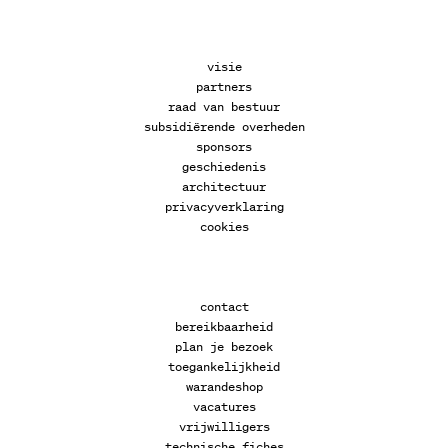
visie
partners
raad van bestuur
subsidiërende overheden
sponsors
geschiedenis
architectuur
privacyverklaring
cookies
contact
bereikbaarheid
plan je bezoek
toegankelijkheid
warandeshop
vacatures
vrijwilligers
technische fiches