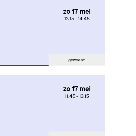
zo 17 mei
13.15
-
14.45
geweest
zo 17 mei
11.45
-
13.15