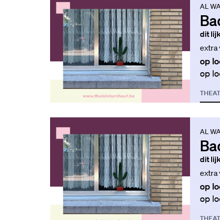
AL WA
Ba
dit li
extra
op lo
op lo
THEA
AL WA
Ba
dit li
extra
op lo
op lo
THEA