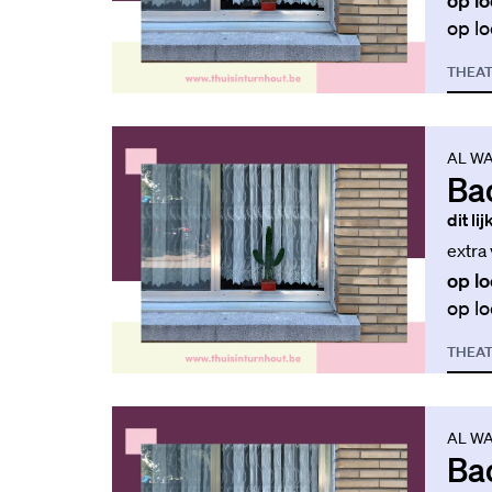
op lo
op lo
THEA
AL WA
Ba
dit li
extra
op lo
op lo
THEA
AL WA
Ba