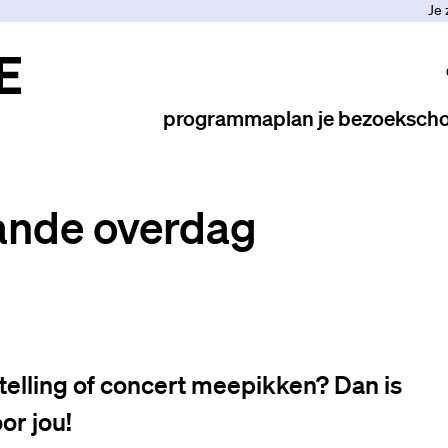
Je 
programma
plan je bezoek
scho
ande overdag
telling of concert meepikken? Dan is
or jou!