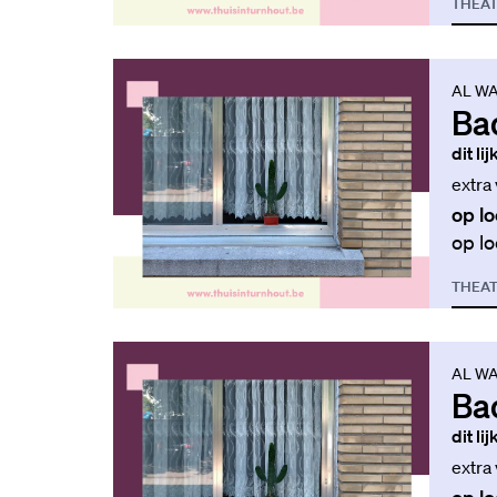
THEA
AL WA
Ba
dit li
extra
op lo
op lo
THEA
AL WA
Ba
dit li
extra