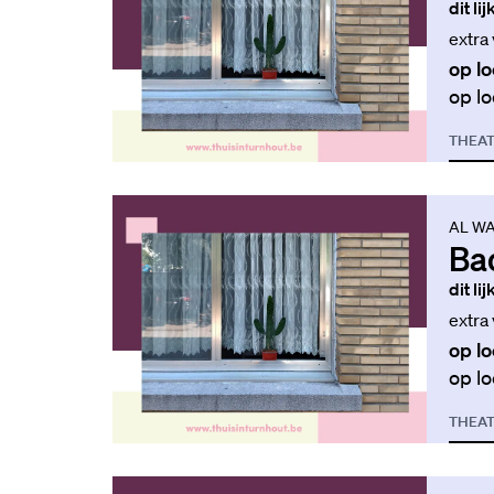
dit li
extra
op lo
op lo
THEA
AL WA
Ba
dit li
extra
op lo
op lo
THEA