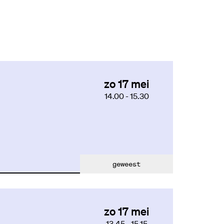
zo 17 mei
14.00
-
15.30
geweest
zo 17 mei
13.45
-
15.15