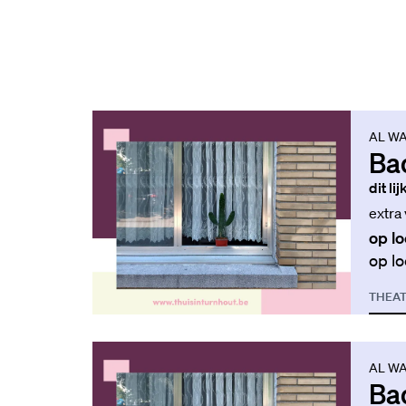
AL WA
Ba
dit li
extra
op lo
op lo
THEA
AL WA
Ba