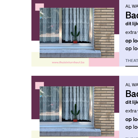
AL WA
Ba
dit li
extra
op lo
op lo
THEA
AL WA
Ba
dit li
extra
op lo
op lo