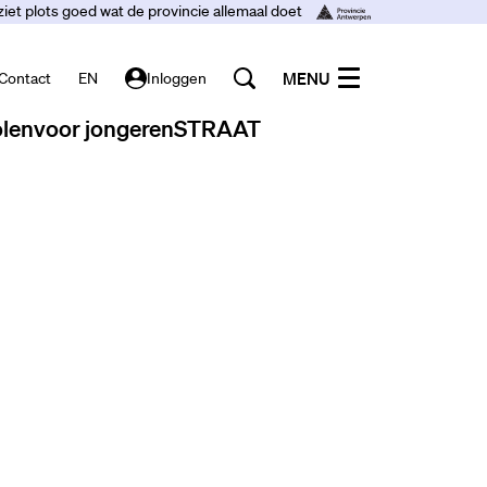
ziet plots goed wat de provincie allemaal doet
MENU
Contact
EN
Inloggen
len
voor jongeren
STRAAT