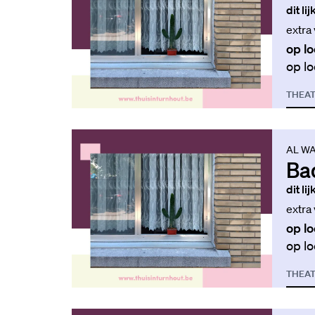
dit li
extra
op lo
op lo
THEA
AL WA
Ba
dit li
extra
op lo
op lo
THEA