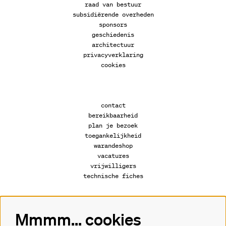
raad van bestuur
subsidiërende overheden
sponsors
geschiedenis
architectuur
privacyverklaring
cookies
contact
bereikbaarheid
plan je bezoek
toegankelijkheid
warandeshop
vacatures
vrijwilligers
technische fiches
Mmmm... cookies
Volg ons