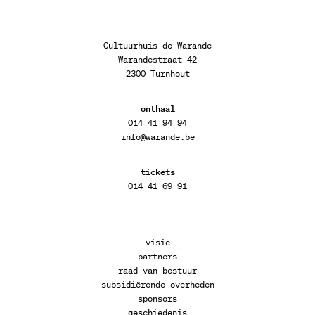
Cultuurhuis de Warande
Warandestraat 42
2300 Turnhout
onthaal
014 41 94 94
info@warande.be
tickets
014 41 69 91
visie
partners
raad van bestuur
subsidiërende overheden
sponsors
geschiedenis