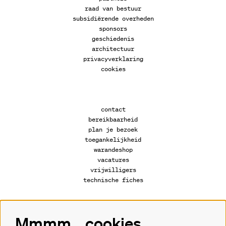
raad van bestuur
subsidiërende overheden
sponsors
geschiedenis
architectuur
privacyverklaring
cookies
contact
bereikbaarheid
plan je bezoek
toegankelijkheid
warandeshop
vacatures
vrijwilligers
technische fiches
Mmmm... cookies
Volg ons