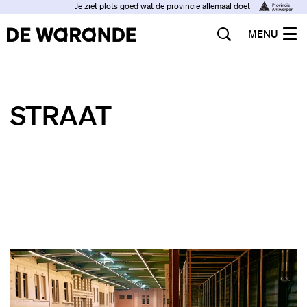
Je ziet plots goed wat de provincie allemaal doet
MENU
STRAAT