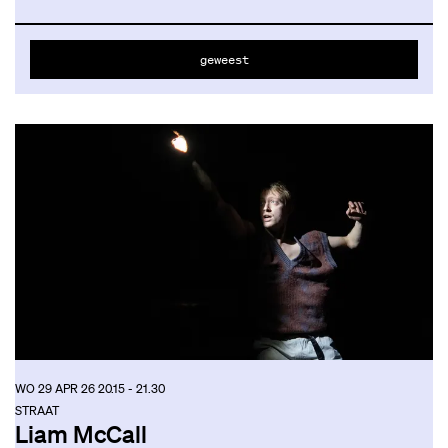
geweest
WO 29 APR 26
20.15 - 21.30
STRAAT
Liam McCall