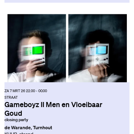
ZA 7 MRT 26
22.00 - 00.00
STRAAT
Gameboyz II Men en Vloeibaar
Goud
closing party
de Warande, Turnhout