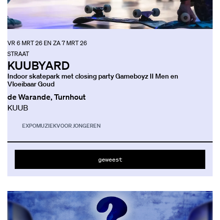
VR 6 MRT 26
EN
ZA 7 MRT 26
STRAAT
KUUBYARD
Indoor skatepark met closing party Gameboyz II Men en
Vloeibaar Goud
de Warande, Turnhout
KUUB
EXPO
MUZIEK
VOOR JONGEREN
geweest