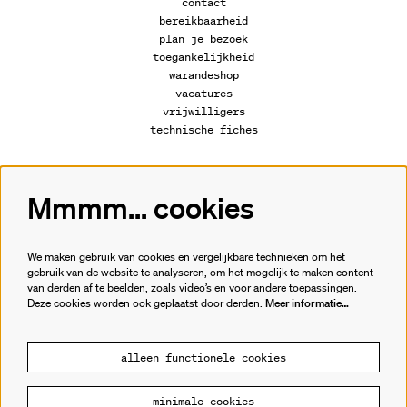
contact
bereikbaarheid
plan je bezoek
toegankelijkheid
warandeshop
vacatures
vrijwilligers
technische fiches
Mmmm... cookies
Volg ons
We maken gebruik van cookies en vergelijkbare technieken om het
gebruik van de website te analyseren, om het mogelijk te maken content
van derden af te beelden, zoals video’s en voor andere toepassingen.
Meld je aan voor de nieuwsbrief.
Deze cookies worden ook geplaatst door derden.
Meer informatie…
inschrijven
alleen functionele cookies
minimale cookies