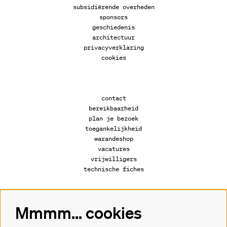
subsidiërende overheden
sponsors
geschiedenis
architectuur
privacyverklaring
cookies
contact
bereikbaarheid
plan je bezoek
toegankelijkheid
warandeshop
vacatures
vrijwilligers
technische fiches
Mmmm... cookies
Volg ons