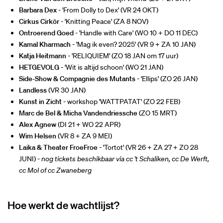
Barbara Dex
- 'From Dolly to Dex' (VR 24 OKT)
Cirkus Cirkör
- 'Knitting Peace' (ZA 8 NOV)
Ontroerend Goed
- 'Handle with Care' (WO 10 + DO 11 DEC)
Kamal Kharmach
- 'Mag ik even? 2025' (VR 9 + ZA 10 JAN)
Katja Heitmann
- '
RELIQUIEM
' (ZO 18 JAN om 17 uur)
HETGEVOLG
- 'Wit is altijd schoon' (WO 21 JAN)
Side-Show & Compagnie des Mutants
- 'Ellips' (ZO 26 JAN)
Landless
(VR 30 JAN)
Kunst in Zicht
- workshop 'WATTPATAT' (ZO 22 FEB)
Marc de Bel & Micha Vandendriessche
(ZO 15 MRT)
Alex Agnew
(DI 21 + WO 22 APR)
Wim Helsen
(VR 8 + ZA 9 MEI)
Laika & Theater FroeFroe
- 'Tortot' (VR 26 + ZA 27 + ZO 28
JUNI) -
nog tickets beschikbaar via cc 't Schaliken, cc De Werft,
cc Mol of cc Zwaneberg
Hoe werkt de wachtlijst?