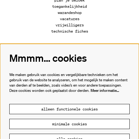
plan je bezoek
toegankelijkheid
warandeshop
vacatures
vrijwilligers
technische fiches
Mmmm... cookies
Volg ons
We maken gebruik van cookies en vergelijkbare technieken om het
gebruik van de website te analyseren, om het mogelijk te maken content
van derden af te beelden, zoals video’s en voor andere toepassingen.
Meld je aan voor de nieuwsbrief.
Deze cookies worden ook geplaatst door derden.
Meer informatie…
inschrijven
alleen functionele cookies
minimale cookies
© Cultuurhuis de Warande
alle cookies