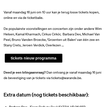
Vanaf maandag 16 juni om 10 uur kan je terug losse tickets kopen,
online en via de ticketbalie.
De populairste voorstellingen en concerten zijn onder andere Wim
Helsen, Kamal Kharmach, Cirkus Cirkör, Barbara Dex, Michael Van
Peel, Bruno Vanden Broecke, 'Groenten uit Balen' van één zee en
Stany Crets, Jeroen Verdick, Overlezen ...
tickets nieuw programma
Deed je een lotingaanvraag?
Dan ontvang je vanaf maandag 16 juni
de bevestiging van je tickets via tickets@warande.be.
Extra datum (nog tickets beschikbaar):
Barbara Dex
- '
From Dolly to Dex
'
: EXTRA VR 26 SEP