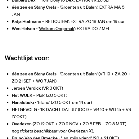
één zee en Stany Crets
- '
Groenten uit Balen
': EXTRA MA 5
JAN
Katja Heitmann
- '
RELIQUIEM
': EXTRA ZO 18 JAN om 19 uur
Wim Helsen
- '
Welkom Ongemak
': EXTRA DO 7 MEI
Wachtlijst voor:
één zee en Stany Crets
- 'Groenten uit Balen' (VR 19 + ZA 20 +
ZO 21 SEP + WO 7 JAN)
Jeroen Verdick
(VR 3 OKT)
Het WOLK
- 'Plak' (ZO 5 OKT)
Hanafubuki
- 'Eiland' (ZO 5 OKT om 14 uur)
HETGEVOLG
- 'IK DACHT DAT JIJ' (DO 9 + VR 10 + WO 15 + VR
17 OKT)
Overlezen
(ZO 12 OKT + ZO 9 NOV + ZO 8 FEB + ZO 8 MRT) -
nog tickets beschikbaar voor Overlezen XL
Bruno Van den Broecke
- 'Jan, mijn vriend' (20 + 21 OKT)