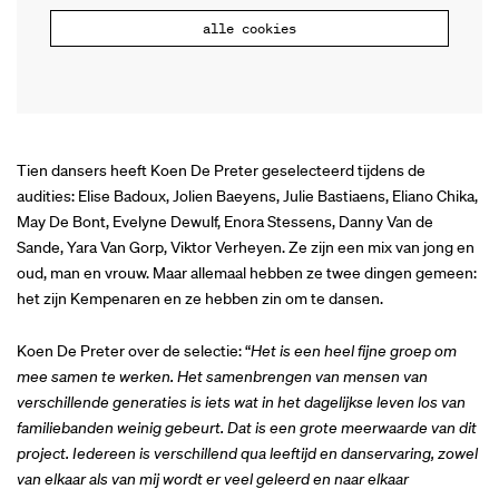
alle cookies
Tien dansers heeft Koen De Preter geselecteerd tijdens de
audities: Elise Badoux, Jolien Baeyens, Julie Bastiaens, Eliano Chika,
May De Bont, Evelyne Dewulf, Enora Stessens, Danny Van de
Sande, Yara Van Gorp, Viktor Verheyen. Ze zijn een mix van jong en
oud, man en vrouw. Maar allemaal hebben ze twee dingen gemeen:
het zijn Kempenaren en ze hebben zin om te dansen.
Koen De Preter over de selectie: “
Het is een heel fijne groep om
mee samen te werken. Het samenbrengen van mensen van
verschillende generaties is iets wat in het dagelijkse leven los van
familiebanden weinig gebeurt. Dat is een grote meerwaarde van dit
project. Iedereen is verschillend qua leeftijd en danservaring, zowel
van elkaar als van mij wordt er veel geleerd en naar elkaar
n
Inzoomen