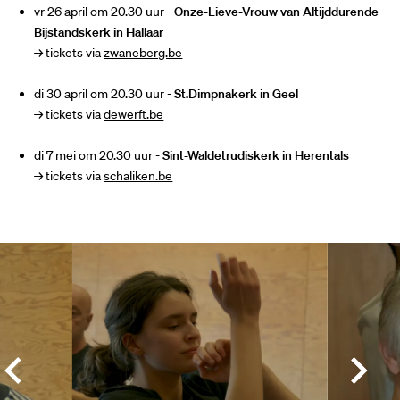
vr 26 april om 20.30 uur
-
Onze-Lieve-Vrouw van Altijddurende
Bijstandskerk in Hallaar
→ tickets via
zwaneberg.be
di 30 april om 20.30 uur
-
St.Dimpnakerk in Geel
→ tickets via
dewerft.be
di 7 mei om 20.30 uur -
Sint-Waldetrudiskerk in Herentals
→ tickets via
schaliken.be
Overslaan