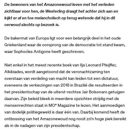
De bewoners van het Amazonewoud leven met het verleden
zichtbaar voor hen, de Westerling draagt het achter zich aan en
kijkt er af en toe melancholisch op terug wetende dat hij in dit
oerwoud slechts op bezoek is.
De bakermat van Europa ligt voor een belangrijk deel in het oude
Griekenland waar de oorsprong van de democratie tot stand kwam,
waar Sophocles Antigone heeft geschreven.
Niet enkel in het meest recente boek van Ilja Leonard Pfeijffer,
Alkibiades, wordt aangetoond dat de veronachtzaming ten
overstaan van verdeling van macht kan leiden tot een dictatuur,
eveneens de verkiezingen van 2018 in Brazilië die resulteerden in
het presidentschap van de uiterst-rechtse Jair Bolsonaro getuigen
daarvan. Zijn beleid bleek in meerdere opzichten strijdig met de
mensenrechten staat in MO* Magazine te lezen. Het aanmoedigen
van dodelijk politiegeweld is daar één van. Daarbij komend heeft de
ontbossing van het Amazonewoud nog nooit zo’n hoge piek bereikt
als in de nadagen van zijn presidentschap.