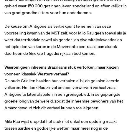
gebied waar 150 000 gezinnen leven zonder land en afhankelijk zijn
van grootgrondbezitters voor hun onderkomen.
De keuze om Antigone als vertrekpunt te nemen van deze
voorstelling kwam van de MST zelf. Voor Milo Rau geen toeval als je
weet dat territoriale zowel als gender- en diversiteitskwesties en
het opleiden van koren in de Movimento centraal staan alsook
doorheen de Griekse tragedie rijk aan bod komen.
Waarom geen inheems Braziliaans stuk vertolken, maar kiezen
voor een klassiek Westers verhaal?
De oude Grieken haalden hun verhalen al bij de gekoloniseerde
volkeren. Het leek Rau zinvol om een verworven verhaal zoals
Antigone te laten afspelen in een grensgebied, in de geprangde
groene long van de wereld, zodat de inheemse bewoners van het
Amazonewoud zich dit verhaal kunnen toe-eigenen.
Milo Rau wijst erop dat het stuk niet enkel een opdeling maakt
tussen aardse en goddelijke wetten maar meer nog in de