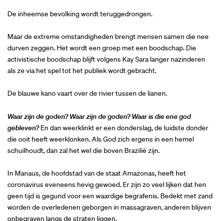
De inheemse bevolking wordt teruggedrongen.
Maar de extreme omstandigheden brengt mensen samen die nee
durven zeggen. Het wordt een groep met een boodschap. Die
activistische boodschap blijft volgens Kay Sara langer nazinderen
als ze via het spel tot het publiek wordt gebracht.
De blauwe kano vaart over de rivier tussen de lianen.
Waar zijn de goden? Waar zijn de goden? Waar is die ene god
gebleven?
En dan weerklinkt er een donderslag, de luidste donder
die ooit heeft weerklonken. Als God zich ergens in een hemel
schuilhoudt, dan zal het wel die boven Brazilië zijn.
In Manaus, de hoofdstad van de staat Amazonas, heeft het
coronavirus eveneens hevig gewoed. Er zijn zo veel lijken dat hen
geen tijd is gegund voor een waardige begrafenis. Bedekt met zand
worden de overledenen geborgen in massagraven, anderen blijven
onbegraven langs de straten liggen.