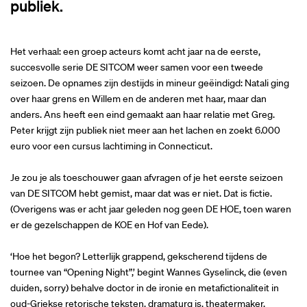
publiek.
Het verhaal: een groep acteurs komt acht jaar na de eerste,
succesvolle serie DE SITCOM weer samen voor een tweede
seizoen. De opnames zijn destijds in mineur geëindigd: Natali ging
over haar grens en Willem en de anderen met haar, maar dan
anders. Ans heeft een eind gemaakt aan haar relatie met Greg.
Peter krijgt zijn publiek niet meer aan het lachen en zoekt 6.000
euro voor een cursus lachtiming in Connecticut.
Je zou je als toeschouwer gaan afvragen of je het eerste seizoen
van DE SITCOM hebt gemist, maar dat was er niet. Dat is fictie.
(Overigens was er acht jaar geleden nog geen DE HOE, toen waren
er de gezelschappen de KOE en Hof van Eede).
‘Hoe het begon? Letterlijk grappend, gekscherend tijdens de
tournee van “Opening Night”,’ begint Wannes Gyselinck, die (even
duiden, sorry) behalve doctor in de ironie en metafictionaliteit in
oud-Griekse retorische teksten, dramaturg is, theatermaker,