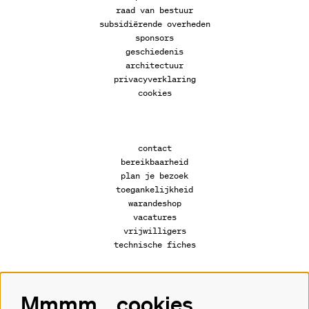
raad van bestuur
subsidiërende overheden
sponsors
geschiedenis
architectuur
privacyverklaring
cookies
contact
bereikbaarheid
plan je bezoek
toegankelijkheid
warandeshop
vacatures
vrijwilligers
technische fiches
Mmmm... cookies
Volg ons