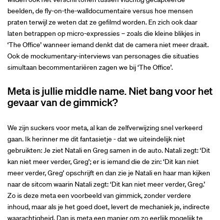
beelden, de fly-on-the-walldocumentaire versus hoe mensen
praten terwijl ze weten dat ze gefilmd worden. En zich ook daar
laten betrappen op micro-expressies – zoals die kleine blikjes in
‘The Office’ wanneer iemand denkt dat de camera niet meer draait.
Ook de mockumentary-interviews van personages die situaties
simultaan becommentariëren zagen we bij ‘The Office’.
Meta is jullie middle name. Niet bang voor het
gevaar van de gimmick?
We zijn suckers voor meta, al kan de zelfverwijzing snel verkeerd
gaan. Ik herinner me dit fantasietje - dat we uiteindelijk niet
gebruikten: Je ziet Natali en Greg samen in de auto. Natali zegt: ‘Dit
kan niet meer verder, Greg’; er is iemand die de zin: ‘Dit kan niet
meer verder, Greg’ opschrijft en dan zie je Natali en haar man kijken
naar de sitcom waarin Natali zegt: ‘Dit kan niet meer verder, Greg.’
Zo is deze meta een voorbeeld van gimmick, zonder verdere
inhoud, maar als je het goed doet, levert de mechaniek je, indirecte
waarachtigheid. Dan is meta een manier om zo eerlijk mogelijk te