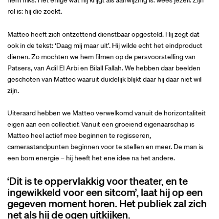
hem niks. Het enige wat hij krijgt als aanwijzing is: wees jezelf. Zijn
rol is: hij die zoekt.
Matteo heeft zich ontzettend dienstbaar opgesteld. Hij zegt dat
ook in de tekst: ‘Daag mij maar uit’. Hij wilde echt het eindproduct
dienen. Zo mochten we hem filmen op de persvoorstelling van
Patsers, van Adil El Arbi en Bilall Fallah. We hebben daar beelden
geschoten van Matteo waaruit duidelijk blijkt daar hij daar niet wil
zijn.
Uiteraard hebben we Matteo verwelkomd vanuit de horizontaliteit
eigen aan een collectief. Vanuit een groeiend eigenaarschap is
Matteo heel actief mee beginnen te regisseren,
camerastandpunten beginnen voor te stellen en meer. De man is
een bom energie – hij heeft het ene idee na het andere.
‘Dit is te oppervlakkig voor theater, en te
ingewikkeld voor een sitcom’, laat hij op een
gegeven moment horen. Het publiek zal zich
net als hij de ogen uitkijken.