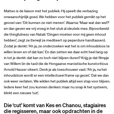
Matteo is de liaison met het publiek. Hij speelt die verbazing
onwaarschijnlijk goed. We hebben voor het publiek gemikt op het
gevoel van: ‘Dit kunnen ze niet menen’. Waarna: ‘Maar wat dan wel?’
en dan geven we vrij vroeg in het stuk al sleutels mee. Bijvoorbeeld
die thingfulness van Natali: ‘Dingen moeten voor mij geen inhoud
hebben’, zegt ze (terwijl ze mediteert op peperdure handtassen).
Zodat je denkt: ‘Ah ja, ze onderzoeken wat het is om inhoudsloos te
willen leven en of dat kan.’ En dan zetten we daar echt heel lang op
in tot je denkt: dat kan zo toch niet blijven duren? Krijg je dat filmpje
van Willem (in de taxi) die de Hongaarse marxistische kunstcriticus
Arnold Hauser citeert. Denk je als toeschouwer vast: ‘Ah ja, na het
inhoudsloze wordt er een intellectueel frame op gezet.’ Dat we dan
ook weer verlaten. We wilden het publiek altijd een stap voor blijven.
Iedere keer het zou kunnen denken: maar nu snap ik het systeem,
klinkt een nieuwe ‘cut’.
Die ‘cut’ komt van Kes en Chanou, stagiaires
die regisseren, maar ook opdrachten in de