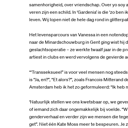
samenhorigheid, over vriendschap. Over yo soy así. 
veren zijn een schild. In ‘Gardenia’ is die ‘zo ben
leven. Wij lopen niet de hele dag rond in glitterpa
Het levensparcours van Vanessa in een notendop:
naar de Minardschouwburg in Gent ging wist hij dat
geslachtsoperatie – ze werkte twaalf jaar in de pr
artiest in clubs en werd vervolgens de gevierde act
‘“Transseksueel” is voor veel mensen nog steeds ge
is “Ja, en?”, “Et alors?”, zoals Francois Mitterand
Amsterdam heb ik het zo geformuleerd: “Ik heb no
‘Natuurlijk stellen we ons kwetsbaar op, we geven 
of iemand zich daar ongemakkelijk bij voelde. “Why
genderverhaal en verder zijn we mensen die tege
get”. Niet één Kate Moss meer te bespeuren. Je z