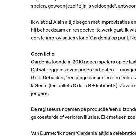
spelen, gewoon jezelf zijn is voldoende”, antwoordde 
Ik wist dat Alain altijd begon met improvisaties e
hij behoedzaam en respectvol te werk gaat. Ik w
eerste improvisaties stond ‘Gardenia’ op punt. N
Geen fictie
Gardenia toonde in 2010 negen spelers op de laat
Dat wil zeggen: zeven oudere artiesten – transg
Griet Debacker, ‘een jonge danser’ en een ‘echte 
laGeste (les ballets C de la B + kabinet k). Zev
jongere.
De regisseurs noemen de productie ‘een uitzonder
gekoesterde of verloren illusies. Elk met een zoe
Van Durme: ‘Ik noem ‘Gardenia’ altijd a celebration