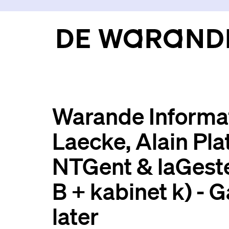
Warande Informat
Laecke, Alain Pla
NTGent & laGeste 
B + kabinet k) - G
later