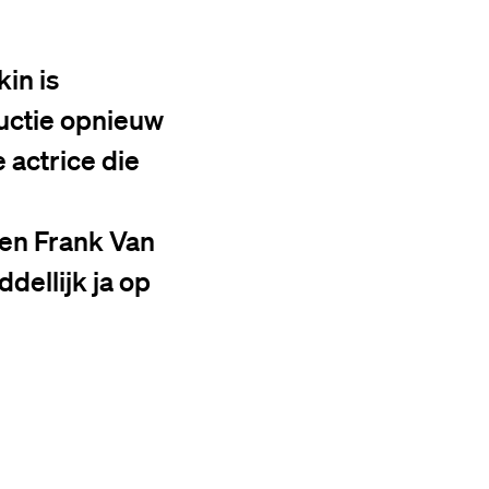
kin is
ductie opnieuw
 actrice die
 en Frank Van
dellijk ja op