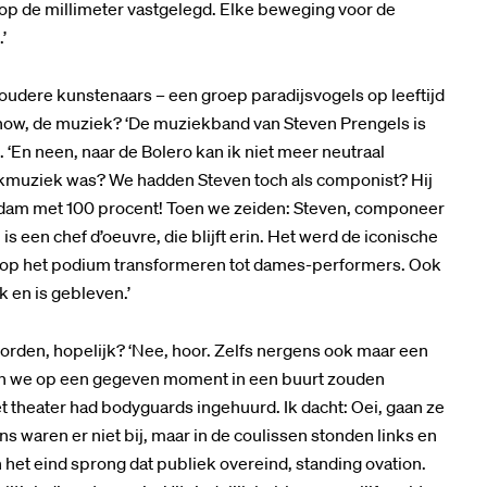
tot op de millimeter vastgelegd. Elke beweging voor de
’
 oudere kunstenaars – een groep paradijsvogels op leeftijd
 show, de muziek? ‘De muziekband van Steven Prengels is
 ‘En neen, naar de Bolero kan ik niet meer neutraal
werkmuziek was? We hadden Steven toch als componist? Hij
rdam met 100 procent! Toen we zeiden: Steven, componeer
is een chef d’oeuvre, die blijft erin. Het werd de iconische
jd op het podium transformeren tot dames-performers. Ook
k en is gebleven.’
orden, hopelijk? ‘Nee, hoor. Zelfs nergens ook maar een
oen we op een gegeven moment in een buurt zouden
 theater had bodyguards ingehuurd. Ik dacht: Oei, gaan ze
waren er niet bij, maar in de coulissen stonden links en
het eind sprong dat publiek overeind, standing ovation.