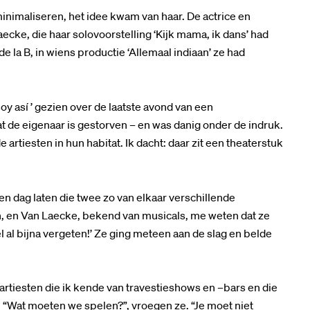
inimaliseren, het idee kwam van haar. De actrice en
aecke, die haar solovoorstelling ‘Kijk mama, ik dans’ had
de la B, in wiens productie ‘Allemaal indiaan’ ze had
oy así ’ gezien over de laatste avond van een
at de eigenaar is gestorven – en was danig onder de indruk.
rtiesten in hun habitat. Ik dacht: daar zit een theaterstuk
en dag laten die twee zo van elkaar verschillende
n, en Van Laecke, bekend van musicals, me weten dat ze
l al bijna vergeten!’ Ze ging meteen aan de slag en belde
artiesten die ik kende van travestieshows en –bars en die
“Wat moeten we spelen?”, vroegen ze. “Je moet niet