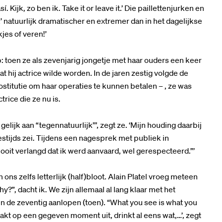
Kijk, zo ben ik. Take it or leave it.’ Die paillettenjurken en
 ik’ natuurlijk dramatischer en extremer dan in het dagelijkse
kjes of veren!’
 toen ze als zevenjarig jongetje met haar ouders een keer
 hij actrice wilde worden. In de jaren zestig volgde de
ostitutie om haar operaties te kunnen betalen – , ze was
rice die ze nu is.
lijk aan “tegennatuurlijk’’’, zegt ze. ‘Mijn houding daarbij
 destijds zei. Tijdens een nagesprek met publiek in
oit verlangd dat ik werd aanvaard, wel gerespecteerd.”’
ons zelfs letterlijk (half)bloot. Alain Platel vroeg meteen
?”, dacht ik. We zijn allemaal al lang klaar met het
n de zeventig aanlopen (toen). “What you see is what you
akt op een gegeven moment uit, drinkt al eens wat,…’, zegt