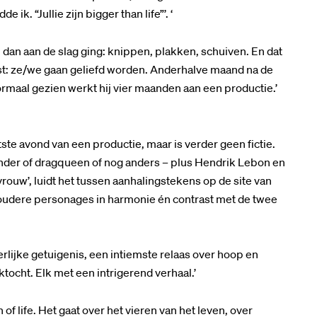
ik. “Jullie zijn bigger than life”’. ‘
n dan aan de slag ging: knippen, plakken, schuiven. En dat
ist: ze/we gaan geliefd worden. Anderhalve maand na de
ormaal gezien werkt hij vier maanden aan een productie.’
ste avond van een productie, maar is verder geen fictie.
ender of dragqueen of nog anders – plus Hendrik Lebon en
vrouw’, luidt het tussen aanhalingstekens op de site van
en oudere personages in harmonie én contrast met de twee
lijke getuigenis, een intiemste relaas over hoop en
ktocht. Elk met een intrigerend verhaal.’
 of life. Het gaat over het vieren van het leven, over