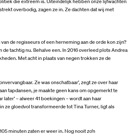
politiek die extreem is. Uiteindelijk hebben onze lijfwachten
lstrekt overbodig, zagen ze in. Ze dachten dat wij met
 van de regisseurs of een herneming aan de orde kon zijn?
 en de tachtig nu. Behalve een. In 2016 overleed plots Andrea
kheden. Met acht in plaats van negen trokken ze de
onvervangbaar. Ze was onschatbaar’, zegt ze over haar
staan tapdansen, je maakte geen kans om opgemerkt te
ar later’ – alweer 41 boekingen – wordt aan haar
n ze gloedvol transformeerde tot Tina Turner, ligt als
05 minuten zaten er weer in. Nog nooit zo’n