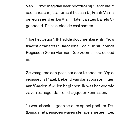
Van Durme mag dan haar hoofdrol bij ‘Gardenia’ m
scenarioschrijfster bracht het aan bij Frank Van L
geregisseerd en bij Alain Platel van Les ballets C 
gespeeld. En ze stelde de cast samen.
‘Hoe het begon? Ik had de documentaire film ‘Yo s
travestiecabaret in Barcelona – de club sluit omd
Regisseur Sonia Herman Dolz zoomt in op de oude a
in!’
Ze vraagt me een paar jaar door te spoelen. ‘Op e
regisseurs Platel, bekend van dansvoorstellinge
aan ‘Gardenia’ willen beginnen. Ik was het voorste
zeven transgender- en dragqueenkennissen.
‘Ik wou absoluut geen acteurs op het podium. De 
(bijna) met pensioen waren stemden meteen toe. 