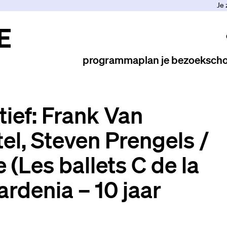
Je 
programma
plan je bezoek
scho
ief: Frank Van
tel, Steven Prengels /
(Les ballets C de la
ardenia – 10 jaar