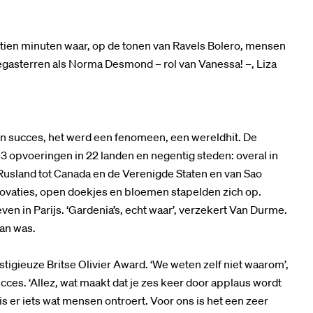
rtien minuten waar, op de tonen van Ravels Bolero, mensen
gasterren als Norma Desmond – rol van Vanessa! –, Liza
en succes, het werd een fenomeen, een wereldhit. De
13 opvoeringen in 22 landen en negentig steden: overal in
 Rusland tot Canada en de Verenigde Staten en van Sao
 ovaties, open doekjes en bloemen stapelden zich op.
en in Parijs. ‘Gardenia’s, echt waar’, verzekert Van Durme.
fan was.
tigieuze Britse Olivier Award. ‘We weten zelf niet waarom’,
es. ‘Allez, wat maakt dat je zes keer door applaus wordt
s er iets wat mensen ontroert. Voor ons is het een zeer