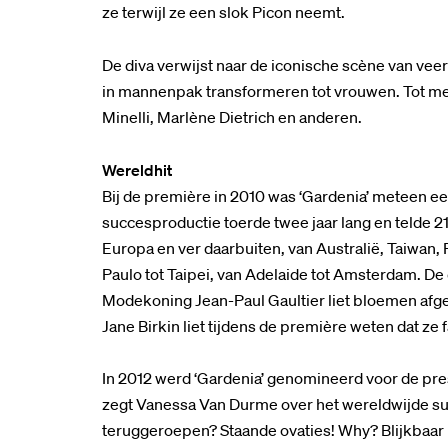
ze terwijl ze een slok Picon neemt.
De diva verwijst naar de iconische scène van vee
in mannenpak transformeren tot vrouwen. Tot me
Minelli, Marlène Dietrich en anderen.
Wereldhit
Bij de première in 2010 was ‘Gardenia’ meteen e
succesproductie toerde twee jaar lang en telde 2
Europa en ver daarbuiten, van Australië, Taiwan,
Paulo tot Taipei, van Adelaide tot Amsterdam. De
Modekoning Jean-Paul Gaultier liet bloemen afgev
Jane Birkin liet tijdens de première weten dat ze 
In 2012 werd ‘Gardenia’ genomineerd voor de pres
zegt Vanessa Van Durme over het wereldwijde succ
teruggeroepen? Staande ovaties! Why? Blijkbaar i