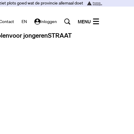
ziet plots goed wat de provincie allemaal doet
MENU
Contact
EN
Inloggen
len
voor jongeren
STRAAT