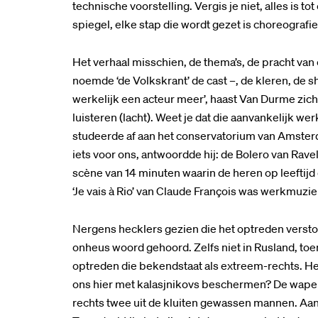
technische voorstelling. Vergis je niet, alles is 
spiegel, elke stap die wordt gezet is choreografie.
Het verhaal misschien, de thema’s, de pracht van
noemde ‘de Volkskrant’ de cast –, de kleren, de
werkelijk een acteur meer’, haast Van Durme zich.
luisteren (lacht). Weet je dat die aanvankelijk 
studeerde af aan het conservatorium van Amste
iets voor ons, antwoordde hij: de Bolero van Ravel 
scène van 14 minuten waarin de heren op leefti
‘Je vais à Rio’ van Claude François was werkmuzie
Nergens hecklers gezien die het optreden versto
onheus woord gehoord. Zelfs niet in Rusland, t
optreden die bekendstaat als extreem-rechts. Het
ons hier met kalasjnikovs beschermen? De wapens 
rechts twee uit de kluiten gewassen mannen. Aan 