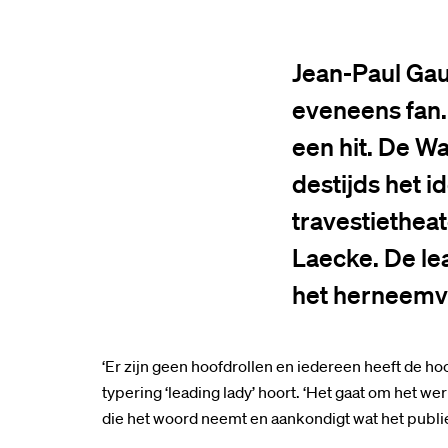
Jean-Paul Gaul
eveneens fan.
een hit. De W
destijds het i
travestietheat
Laecke. De lea
het herneemv
‘Er zijn geen hoofdrollen en iedereen heeft de h
typering ‘leading lady’ hoort. ‘Het gaat om het 
die het woord neemt en aankondigt wat het publiek 