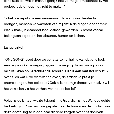
conclusie dat wat ik maak eigenlijk niet zo mega-emotioneel is. Het
probeert de emotie net licht te maken.’
‘Ik heb de reputatie een vernieuwende vorm van theater te
brengen, mensen verwachten van mij dat ik de dingen openbreek.
Wat ik maak, is daardoor heel visueel geworden. Ik hecht vooral
belang aan objecten, het absurde, humor en lachen.’
Lange cirkel
‘’ONE SONG’ roept door de constante herhaling van dat ene lied,
een lange cirkelbeweging op, een beweging die aanwezig is in al
mijn stukken op verschillende schalen. Het is een metaforisch stuk
over alles wat ik wil vieren: het leven, de artistieke praktijk,
ontmoetingen, het collectief. Ook al is het mijn theaterverhaal, ik wil
het vertellen via het verhaal van het collectief.’
Volgens de Britse kwaliteitskrant The Guardian is het Warlops echte
bedoeling om ‘ons via haar gepatenteerde humor en de futiliteit van
deze opstelling te leiden naar diepere zorgen over het doel van