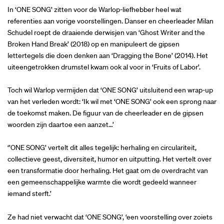
In ‘ONE SONG’ zitten voor de Warlop-liefhebber heel wat
referenties aan vorige voorstellingen. Danser en cheerleader Milan
Schudel roept de draaiende derwisjen van ‘Ghost Writer and the
Broken Hand Break’ (2018) op en manipuleert de gipsen
lettertegels die doen denken aan ‘Dragging the Bone’ (2014). Het
uiteengetrokken drumstel kwam ook al voor in ‘Fruits of Labor’.
Toch wil Warlop vermijden dat ‘ONE SONG’ uitsluitend een wrap-up
van het verleden wordt: ‘Ik wil met ‘ONE SONG’ ook een sprong naar
de toekomst maken. De figuur van de cheerleader en de gipsen
woorden zijn daartoe een aanzet…’
‘’ONE SONG’ vertelt dit alles tegelijk: herhaling en circulariteit,
collectieve geest, diversiteit, humor en uitputting. Het vertelt over
een transformatie door herhaling. Het gaat om de overdracht van
een gemeenschappelijke warmte die wordt gedeeld wanneer
iemand sterft.’
Ze had niet verwacht dat ‘ONE SONG’, ‘een voorstelling over zoiets