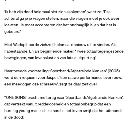
‘Ik heb zijn dood helemaal niet zien aankomen’, weet ze. ‘Pas
achteraf ga je je vragen stellen, maar die vragen moet je ook weer
loslaten. Je moet accepteren dat het ondraaglijk is, en dat het is
gebeurd.’
Miet Warlop hoorde zichzelf helemaal opnieuw uit te vinden. Als
nabestaande. En als beginnende maker. ‘Twee totaal tegengestelde
bewegingen, van levenslust en van fatale uitputting.’
Haar tweede voorstelling ‘Sportband/Afgetrainde klanken’ (2005)
werd een requiem voor Jasper. ‘Een rauwe performance over rouw,
een meedogenloze schreeuw’, zegt ze daar zelf over.
‘‘ONE SONG’ bracht me terug naar ‘Sportband/Afgetrainde klanken’,
dat vertrekt vanuit reddeloosheid en totaal onbegrip dat een
burning young man zich zo hard in het leven smijt dat het uitmondt
in de dood.’