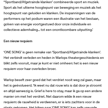
‘‘Sportband/Afgetrainde klanken’ combineerde sport en muziek.
Sport als het ultieme hoogtepunt van beweging en muziek als het
hoogtepunt van geluiden en klanken. De inspanningen van de
performers op het podium waren een illustratie van het bestaan,
golven van energie voortgestuwd door onze individuele en
collectieve ademhaling... tot een onontkoombare uitputting.’
Een nieuw requiem
‘ONE SONG’ is geen remake van ‘Sportband/Afgetrainde klanken’.
Het verbindt verleden en heden in Warlops theatergeschiedenis en
blikt zelfs vooruit, maar je kunt er niet omheen: het is een nieuw
requiem voor haar overleden broer.
Warlop beseft zeer goed dat het verdriet nooit weg zal gaan, maar
het is geëvolueerd. ‘Ik weet nu dat rouw iets is dat door je stroomt
en altijd aanwezig is. Grief is here to stay, maar ik ga op een andere
manier om met het verdriet. Net daarom wilde ik een nieuw
requiem: de rauwheid is verdwenen, er is iets zachters voor in de
plaats gekomen. Het kijken naar ‘ONE SONG’ kan zelfs vreugde