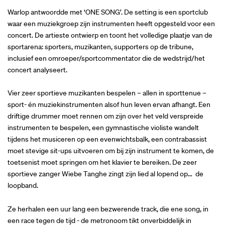
Warlop antwoordde met ‘ONE SONG’. De setting is een sportclub
waar een muziekgroep zijn instrumenten heeft opgesteld voor een
concert. De artieste ontwierp en toont het volledige plaatje van de
sportarena: sporters, muzikanten, supporters op de tribune,
inclusief een omroeper/sportcommentator die de wedstrijd/het
concert analyseert.
Vier zeer sportieve muzikanten bespelen – allen in sporttenue –
sport- én muziekinstrumenten alsof hun leven ervan afhangt. Een
driftige drummer moet rennen om zijn over het veld verspreide
instrumenten te bespelen, een gymnastische violiste wandelt
tijdens het musiceren op een evenwichtsbalk, een contrabassist
moet stevige sit-ups uitvoeren om bij zijn instrument te komen, de
toetsenist moet springen om het klavier te bereiken. De zeer
sportieve zanger Wiebe Tanghe zingt zijn lied al lopend op… de
loopband.
Ze herhalen een uur lang een bezwerende track, die ene song, in
een race tegen de tijd - de metronoom tikt onverbiddelijk in