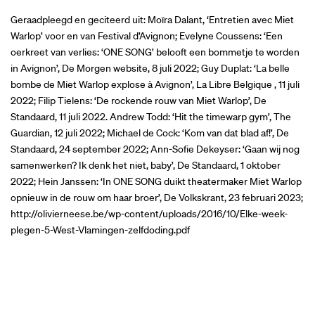
Geraadpleegd en geciteerd uit: Moïra Dalant, ‘Entretien avec Miet
Warlop’ voor en van Festival d’Avignon; Evelyne Coussens: ‘Een
oerkreet van verlies: ‘ONE SONG’ belooft een bommetje te worden
in Avignon’, De Morgen website, 8 juli 2022; Guy Duplat: ‘La belle
bombe de Miet Warlop explose à Avignon’, La Libre Belgique , 11 juli
2022; Filip Tielens: ‘De rockende rouw van Miet Warlop’, De
Standaard, 11 juli 2022. Andrew Todd: ‘Hit the timewarp gym’, The
Guardian, 12 juli 2022; Michael de Cock: ‘Kom van dat blad af!’, De
Standaard, 24 september 2022; Ann-Sofie Dekeyser: ‘Gaan wij nog
samenwerken? Ik denk het niet, baby’, De Standaard, 1 oktober
2022; Hein Janssen: ‘In ONE SONG duikt theatermaker Miet Warlop
opnieuw in de rouw om haar broer’, De Volkskrant, 23 februari 2023;
http://olivierneese.be/wp-content/uploads/2016/10/Elke-week-
plegen-5-West-Vlamingen-zelfdoding.pdf