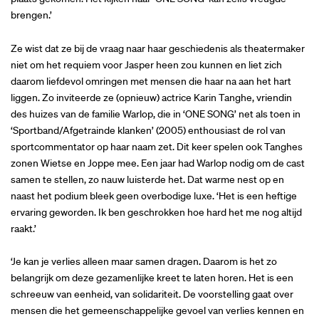
brengen.’
Ze wist dat ze bij de vraag naar haar geschiedenis als theatermaker
niet om het requiem voor Jasper heen zou kunnen en liet zich
daarom liefdevol omringen met mensen die haar na aan het hart
liggen. Zo inviteerde ze (opnieuw) actrice Karin Tanghe, vriendin
des huizes van de familie Warlop, die in ‘ONE SONG’ net als toen in
‘Sportband/Afgetrainde klanken’ (2005) enthousiast de rol van
sportcommentator op haar naam zet. Dit keer spelen ook Tanghes
zonen Wietse en Joppe mee. Een jaar had Warlop nodig om de cast
samen te stellen, zo nauw luisterde het. Dat warme nest op en
naast het podium bleek geen overbodige luxe. ‘Het is een heftige
ervaring geworden. Ik ben geschrokken hoe hard het me nog altijd
raakt.’
‘Je kan je verlies alleen maar samen dragen. Daarom is het zo
belangrijk om deze gezamenlijke kreet te laten horen. Het is een
schreeuw van eenheid, van solidariteit. De voorstelling gaat over
mensen die het gemeenschappelijke gevoel van verlies kennen en