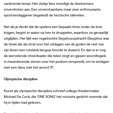
variërende tempi. Het clubje fans moedigt de deelnemers
onverdroten aan. Een onverstaanbare maar zeer enthousiaste
sportverslaggever begeleidt de hectische taferelen.
Net als je denkt dat de spelers een bepaald ritme onder de knie
krijgen, begint er water op hen te druppelen, waardoor ze gevaarlijk
uitglijden. Het lijkt een regelrechte Sisyphusopdracht (Sisyphus was
de Griek die als straf voor het uitdagen van de goden de rest van
zijn leven een rotsblok bergop hoorde te duwen). En dan is er nog
de wervelende cheerleader die tekst zingt en gipsen woordtegels
in meanderende zinnen over het podium verspreidt, om te eindigen
met een dans met het woord ‘If’.
Olympische discipline
Kunst als olympische discipline schreef collega-theatermaker
Michael De Cock, die ‘ONE SONG’ het mooiste gedicht noemde dat
hij in tijden had gelezen.