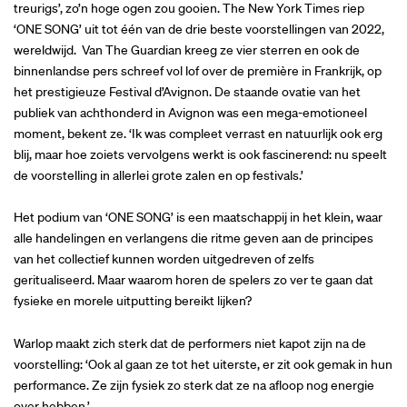
treurigs’, zo’n hoge ogen zou gooien. The New York Times riep
‘ONE SONG’ uit tot één van de drie beste voorstellingen van 2022,
wereldwijd. Van The Guardian kreeg ze vier sterren en ook de
binnenlandse pers schreef vol lof over de première in Frankrijk, op
het prestigieuze Festival d’Avignon. De staande ovatie van het
publiek van achthonderd in Avignon was een mega-emotioneel
moment, bekent ze. ‘Ik was compleet verrast en natuurlijk ook erg
blij, maar hoe zoiets vervolgens werkt is ook fascinerend: nu speelt
de voorstelling in allerlei grote zalen en op festivals.’
Het podium van ‘ONE SONG’ is een maatschappij in het klein, waar
alle handelingen en verlangens die ritme geven aan de principes
van het collectief kunnen worden uitgedreven of zelfs
geritualiseerd. Maar waarom horen de spelers zo ver te gaan dat
fysieke en morele uitputting bereikt lijken?
Warlop maakt zich sterk dat de performers niet kapot zijn na de
voorstelling: ‘Ook al gaan ze tot het uiterste, er zit ook gemak in hun
performance. Ze zijn fysiek zo sterk dat ze na afloop nog energie
over hebben.’