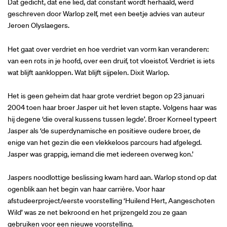
Dat gedicht, dat ene lied, dat constant wordt herhaald, werd
geschreven door Warlop zelf, met een beetje advies van auteur
Jeroen Olyslaegers.
Het gaat over verdriet en hoe verdriet van vorm kan veranderen:
van een rots in je hoofd, over een druif, tot vloeistof. Verdriet is iets
wat blijft aankloppen. Wat blijft sijpelen. Dixit Warlop.
Het is geen geheim dat haar grote verdriet begon op 23 januari
2004 toen haar broer Jasper uit het leven stapte. Volgens haar was
hij degene ‘die overal kussens tussen legde’. Broer Korneel typeert
Jasper als ‘de superdynamische en positieve oudere broer, de
enige van het gezin die een vlekkeloos parcours had afgelegd.
Jasper was grappig, iemand die met iedereen overweg kon.’
Jaspers noodlottige beslissing kwam hard aan. Warlop stond op dat
ogenblik aan het begin van haar carrière. Voor haar
afstudeerproject/eerste voorstelling ‘Huilend Hert, Aangeschoten
Wild’ was ze net bekroond en het prijzengeld zou ze gaan
gebruiken voor een nieuwe voorstelling.