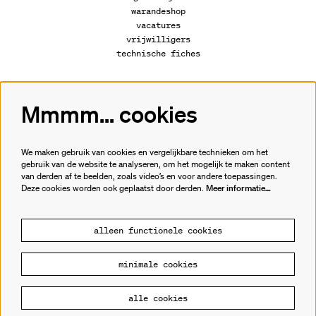
warandeshop
vacatures
vrijwilligers
technische fiches
Mmmm... cookies
Volg ons
We maken gebruik van cookies en vergelijkbare technieken om het
gebruik van de website te analyseren, om het mogelijk te maken content
van derden af te beelden, zoals video’s en voor andere toepassingen.
Meld je aan voor de nieuwsbrief.
Deze cookies worden ook geplaatst door derden.
Meer informatie…
inschrijven
alleen functionele cookies
minimale cookies
© Cultuurhuis de Warande
alle cookies
Powered by
CultureSuite