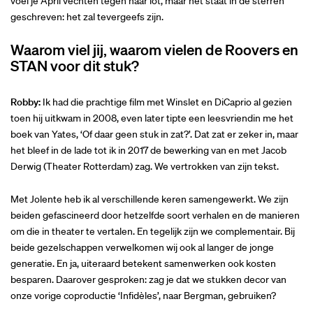
voel je April vechten tegen haar lot, maar het staat in de sterren
geschreven: het zal tevergeefs zijn.
Waarom viel jij, waarom vielen de Roovers en
STAN voor dit stuk?
Robby:
Ik had die prachtige film met Winslet en DiCaprio al gezien
toen hij uitkwam in 2008, even later tipte een leesvriendin me het
boek van Yates, ‘Of daar geen stuk in zat?’. Dat zat er zeker in, maar
het bleef in de lade tot ik in 2017 de bewerking van en met Jacob
Derwig (Theater Rotterdam) zag. We vertrokken van zijn tekst.
Met Jolente heb ik al verschillende keren samengewerkt. We zijn
beiden gefascineerd door hetzelfde soort verhalen en de manieren
om die in theater te vertalen. En tegelijk zijn we complementair. Bij
beide gezelschappen verwelkomen wij ook al langer de jonge
generatie. En ja, uiteraard betekent samenwerken ook kosten
besparen. Daarover gesproken: zag je dat we stukken decor van
onze vorige coproductie ‘Infidèles’, naar Bergman, gebruiken?