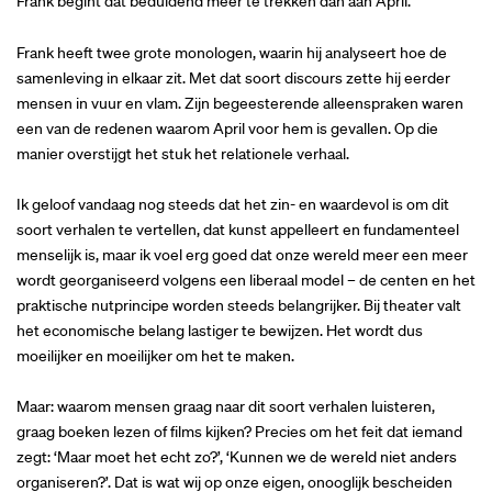
Frank begint dat beduidend meer te trekken dan aan April.
Frank heeft twee grote monologen, waarin hij analyseert hoe de
samenleving in elkaar zit. Met dat soort discours zette hij eerder
mensen in vuur en vlam. Zijn begeesterende alleenspraken waren
een van de redenen waarom April voor hem is gevallen. Op die
manier overstijgt het stuk het relationele verhaal.
Ik geloof vandaag nog steeds dat het zin- en waardevol is om dit
soort verhalen te vertellen, dat kunst appelleert en fundamenteel
menselijk is, maar ik voel erg goed dat onze wereld meer een meer
wordt georganiseerd volgens een liberaal model – de centen en het
praktische nutprincipe worden steeds belangrijker. Bij theater valt
het economische belang lastiger te bewijzen. Het wordt dus
moeilijker en moeilijker om het te maken.
Maar: waarom mensen graag naar dit soort verhalen luisteren,
graag boeken lezen of films kijken? Precies om het feit dat iemand
zegt: ‘Maar moet het echt zo?’, ‘Kunnen we de wereld niet anders
organiseren?’. Dat is wat wij op onze eigen, onooglijk bescheiden