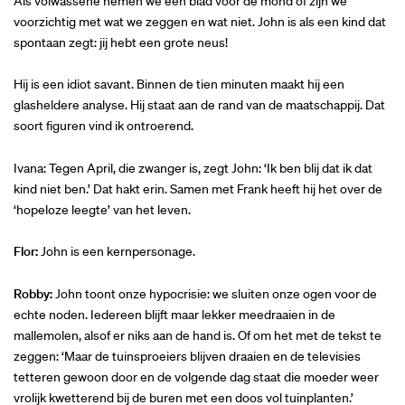
Als volwassene nemen we een blad voor de mond of zijn we
voorzichtig met wat we zeggen en wat niet. John is als een kind dat
spontaan zegt: jij hebt een grote neus!
Hij is een idiot savant. Binnen de tien minuten maakt hij een
glasheldere analyse. Hij staat aan de rand van de maatschappij. Dat
soort figuren vind ik ontroerend.
Ivana: Tegen April, die zwanger is, zegt John: ‘Ik ben blij dat ik dat
kind niet ben.’ Dat hakt erin. Samen met Frank heeft hij het over de
‘hopeloze leegte’ van het leven.
Flor:
John is een kernpersonage.
Robby:
John toont onze hypocrisie: we sluiten onze ogen voor de
echte noden. Iedereen blijft maar lekker meedraaien in de
mallemolen, alsof er niks aan de hand is. Of om het met de tekst te
zeggen: ‘Maar de tuinsproeiers blijven draaien en de televisies
tetteren gewoon door en de volgende dag staat die moeder weer
vrolijk kwetterend bij de buren met een doos vol tuinplanten.’