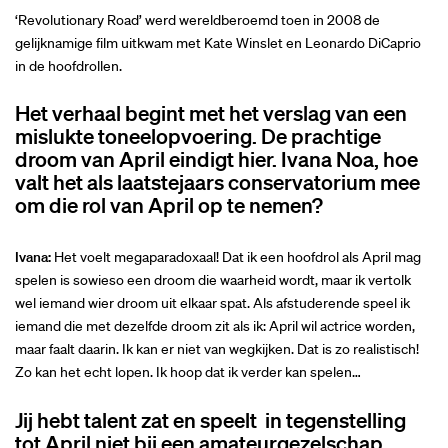
‘Revolutionary Road’ werd wereldberoemd toen in 2008 de
gelijknamige film uitkwam met Kate Winslet en Leonardo DiCaprio
in de hoofdrollen.
Het verhaal begint met het verslag van een
mislukte toneelopvoering. De prachtige
droom van April eindigt hier. Ivana Noa, hoe
valt het als laatstejaars conservatorium mee
om die rol van April op te nemen?
Ivana:
Het voelt megaparadoxaal! Dat ik een hoofdrol als April mag
spelen is sowieso een droom die waarheid wordt, maar ik vertolk
wel iemand wier droom uit elkaar spat. Als afstuderende speel ik
iemand die met dezelfde droom zit als ik: April wil actrice worden,
maar faalt daarin. Ik kan er niet van wegkijken. Dat is zo realistisch!
Zo kan het echt lopen. Ik hoop dat ik verder kan spelen…
Jij hebt talent zat en speelt in tegenstelling
tot April niet bij een amateurgezelschap.