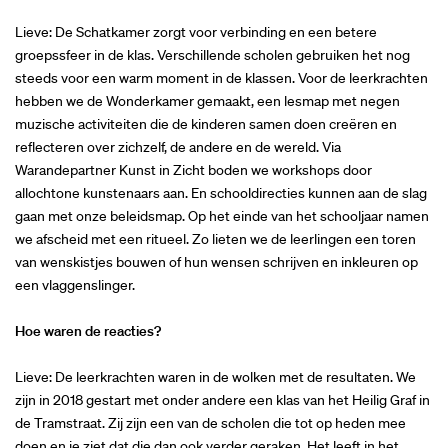
Lieve: De Schatkamer zorgt voor verbinding en een betere
groepssfeer in de klas. Verschillende scholen gebruiken het nog
steeds voor een warm moment in de klassen. Voor de leerkrachten
hebben we de Wonderkamer gemaakt, een lesmap met negen
muzische activiteiten die de kinderen samen doen creëren en
reflecteren over zichzelf, de andere en de wereld. Via
Warandepartner Kunst in Zicht boden we workshops door
allochtone kunstenaars aan. En schooldirecties kunnen aan de slag
gaan met onze beleidsmap. Op het einde van het schooljaar namen
we afscheid met een ritueel. Zo lieten we de leerlingen een toren
van wenskistjes bouwen of hun wensen schrijven en inkleuren op
een vlaggenslinger.
Hoe waren de reacties?
Lieve: De leerkrachten waren in de wolken met de resultaten. We
zijn in 2018 gestart met onder andere een klas van het Heilig Graf in
de Tramstraat. Zij zijn een van de scholen die tot op heden mee
doen en je ziet dat die dan ook verder geraken. Het leeft in het