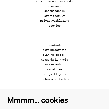
subsidiërende overheden
sponsors
geschiedenis
architectuur
privacyverklaring
cookies
contact
bereikbaarheid
plan je bezoek
toegankelijkheid
warandeshop
vacatures
vrijwilligers
technische fiches
Mmmm... cookies
Volg ons