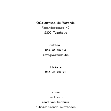
Cultuurhuis de Warande
Warandestraat 42
2300 Turnhout
onthaal
014 41 94 94
info@warande.be
tickets
014 41 69 91
visie
partners
raad van bestuur
subsidiërende overheden