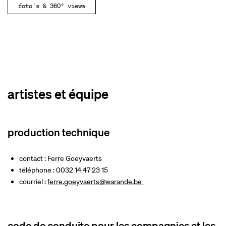
foto's & 360° views
artistes et équipe
production technique
contact : Ferre Goeyvaerts
téléphone : 0032 14 47 23 15
courriel :
ferre.goeyvaerts@warande.be
code de conduite pour les compagnies et les