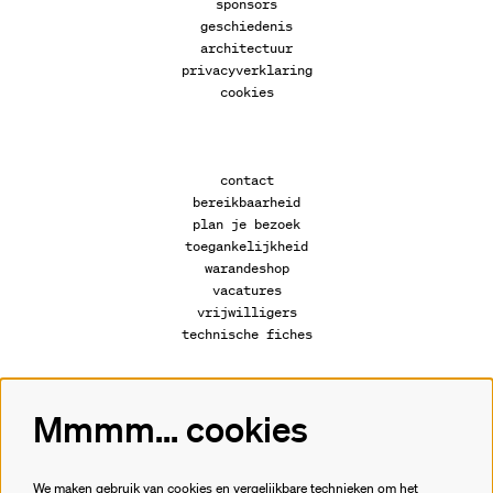
sponsors
geschiedenis
architectuur
privacyverklaring
cookies
contact
bereikbaarheid
plan je bezoek
toegankelijkheid
warandeshop
vacatures
vrijwilligers
technische fiches
Mmmm... cookies
Volg ons
We maken gebruik van cookies en vergelijkbare technieken om het