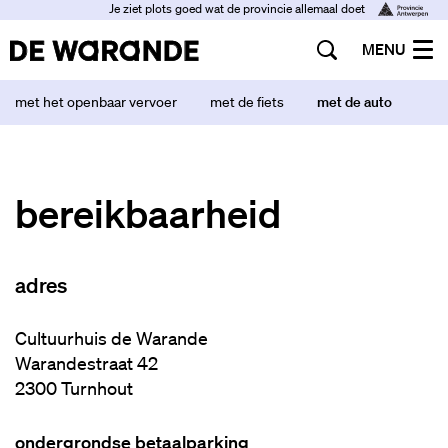
Je ziet plots goed wat de provincie allemaal doet
MENU
met het openbaar vervoer
met de fiets
met de auto
bereikbaarheid
adres
Cultuurhuis de Warande
Warandestraat 42
2300 Turnhout
ondergrondse betaalparking