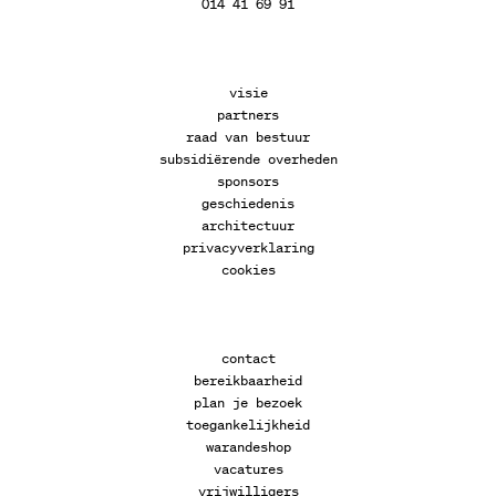
014 41 69 91
visie
partners
raad van bestuur
subsidiërende overheden
sponsors
geschiedenis
architectuur
privacyverklaring
cookies
contact
bereikbaarheid
plan je bezoek
toegankelijkheid
warandeshop
vacatures
vrijwilligers