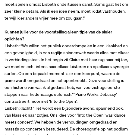
moet spelen omdat Lisbeth ondertussen danst. Soms gaat het om
zeer kleine details. Als ik een idee neem, moet ik dat vasthouden,
terwijl ik er anders vrijer mee om zou gaan.”
Kunnen jullie voor de voorstelling al een tipje van de sluier
oplichten?
Lisbeth: “We willen het publiek onderdompelen in een klankbad en
een gevoeligheid, in een ragfijn spinnenweb waarin alles met elkaar
in verbinding staat. In het begin zit Claire met haar rug naar mij toe,
we moeten echt intens naar elkaar luisteren en op elkaars synergie
surfen. Op een bepaald moment is er een keerpunt, waarop de
piano wordt omgedraaid en het openbreekt. Deze voorstelling is
een historie van wat ik al gedanst heb, van voorzichtige eerste
stappen naar hedendaags euforisch.” ‘Piano Works Debussy’
contrastreert mooi met ‘Into the Open’.
Lisbeth: (lacht) “Het wordt een bijzondere avond, spannend ook,
van klassiek naar zotjes. Ons idee voor ‘Into the Open’ was ‘dance
meets concert’. We hebben de verhoudingen omgedraaid en
massa’s op concerten bestudeerd. De choreografie op het podium