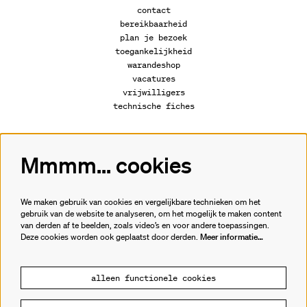
contact
bereikbaarheid
plan je bezoek
toegankelijkheid
warandeshop
vacatures
vrijwilligers
technische fiches
Mmmm... cookies
Volg ons
We maken gebruik van cookies en vergelijkbare technieken om het
gebruik van de website te analyseren, om het mogelijk te maken content
van derden af te beelden, zoals video’s en voor andere toepassingen.
Meld je aan voor de nieuwsbrief.
Deze cookies worden ook geplaatst door derden.
Meer informatie…
inschrijven
alleen functionele cookies