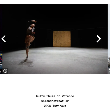
Overslaan
s
Cultuurhuis de Warande
Warandestraat 42
2300 Turnhout