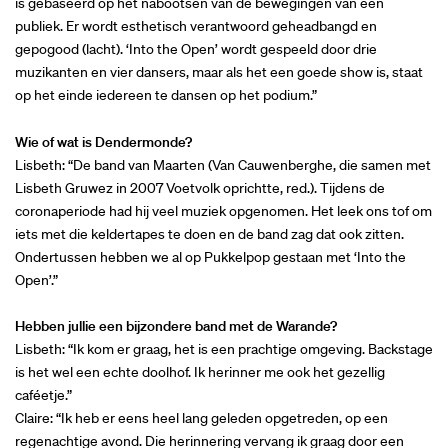
is gebaseerd op het nabootsen van de bewegingen van een
publiek. Er wordt esthetisch verantwoord geheadbangd en
gepogood (lacht). ‘Into the Open’ wordt gespeeld door drie
muzikanten en vier dansers, maar als het een goede show is, staat
op het einde iedereen te dansen op het podium.”
Wie of wat is Dendermonde?
Lisbeth: “De band van Maarten (Van Cauwenberghe, die samen met
Inzoomen
Lisbeth Gruwez in 2007 Voetvolk oprichtte, red.). Tijdens de
coronaperiode had hij veel muziek opgenomen. Het leek ons tof om
iets met die keldertapes te doen en de band zag dat ook zitten.
Ondertussen hebben we al op Pukkelpop gestaan met ‘Into the
Open’.”
Hebben jullie een bijzondere band met de Warande?
Lisbeth: “Ik kom er graag, het is een prachtige omgeving. Backstage
is het wel een echte doolhof. Ik herinner me ook het gezellig
caféetje.”
Claire: “Ik heb er eens heel lang geleden opgetreden, op een
regenachtige avond. Die herinnering vervang ik graag door een