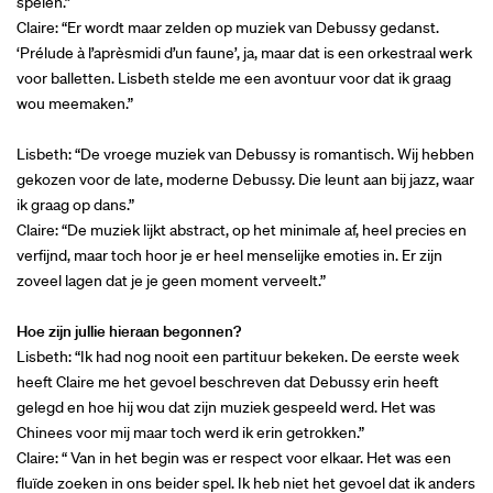
spelen.”
Claire: “Er wordt maar zelden op muziek van Debussy gedanst.
‘Prélude à l’aprèsmidi d’un faune’, ja, maar dat is een orkestraal werk
voor balletten. Lisbeth stelde me een avontuur voor dat ik graag
wou meemaken.”
Lisbeth: “De vroege muziek van Debussy is romantisch. Wij hebben
gekozen voor de late, moderne Debussy. Die leunt aan bij jazz, waar
ik graag op dans.”
Claire: “De muziek lijkt abstract, op het minimale af, heel precies en
verfijnd, maar toch hoor je er heel menselijke emoties in. Er zijn
zoveel lagen dat je je geen moment verveelt.”
Hoe zijn jullie hieraan begonnen?
Lisbeth: “Ik had nog nooit een partituur bekeken. De eerste week
heeft Claire me het gevoel beschreven dat Debussy erin heeft
gelegd en hoe hij wou dat zijn muziek gespeeld werd. Het was
Chinees voor mij maar toch werd ik erin getrokken.”
Claire: “ Van in het begin was er respect voor elkaar. Het was een
fluïde zoeken in ons beider spel. Ik heb niet het gevoel dat ik anders