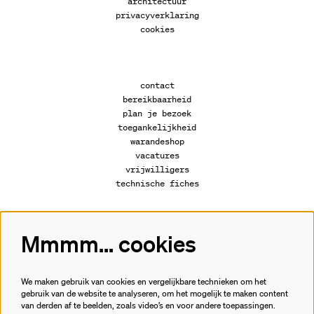
architectuur
privacyverklaring
cookies
contact
bereikbaarheid
plan je bezoek
toegankelijkheid
warandeshop
vacatures
vrijwilligers
technische fiches
Mmmm... cookies
Volg ons
We maken gebruik van cookies en vergelijkbare technieken om het
gebruik van de website te analyseren, om het mogelijk te maken content
van derden af te beelden, zoals video’s en voor andere toepassingen.
Meld je aan voor de nieuwsbrief.