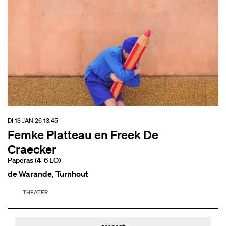
DI 13 JAN 26
13.45
Femke Platteau en Freek De
Craecker
Paperas (4-6 LO)
de Warande, Turnhout
THEATER