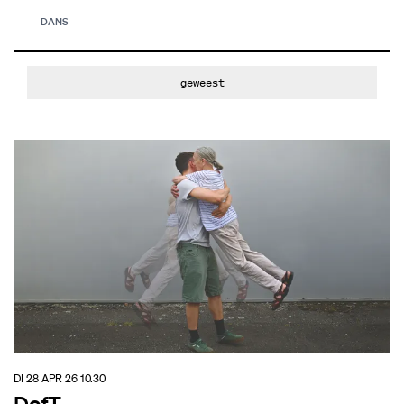
DANS
geweest
DI 28 APR 26
10.30
DofT