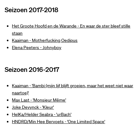
Seizoen 2017-2018
Het Groote Hoofd en de Warande - En waar de ster bleef stille
staan
Kaaiman - Motherfucking Oedipus
Elena Peeters - Johnyboy
Inzoomen
Seizoen 2016-2017
Kaaiman - 'Bambi (mijn lijf blijft groeien, maar het weet niet waar
naartoe)'
Max Last - 'Monsieur Même'
Joke Devynck - 'Kleur'
HelKa/Helder Seabra - 'urBach'
HNDRD/Min Hee Bervoets - 'One Limited Space'