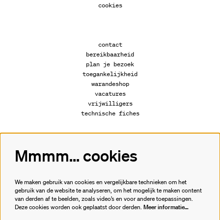
cookies
contact
bereikbaarheid
plan je bezoek
toegankelijkheid
warandeshop
vacatures
vrijwilligers
technische fiches
Mmmm... cookies
Volg ons
We maken gebruik van cookies en vergelijkbare technieken om het
gebruik van de website te analyseren, om het mogelijk te maken content
van derden af te beelden, zoals video’s en voor andere toepassingen.
Meld je aan voor de nieuwsbrief.
Deze cookies worden ook geplaatst door derden.
Meer informatie…
inschrijven