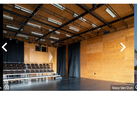
Overslaan
n
Sepp Van Dun