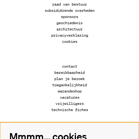
raad van bestuur
subsidiërende overheden
sponsors
geschiedenis
architectuur
privacyverklaring
cookies
contact
bereikbaarheid
plan je bezoek
toegankelijkheid
warandeshop
vacatures
vrijwilligers
technische fiches
Mmmm... cookies
Volg ons