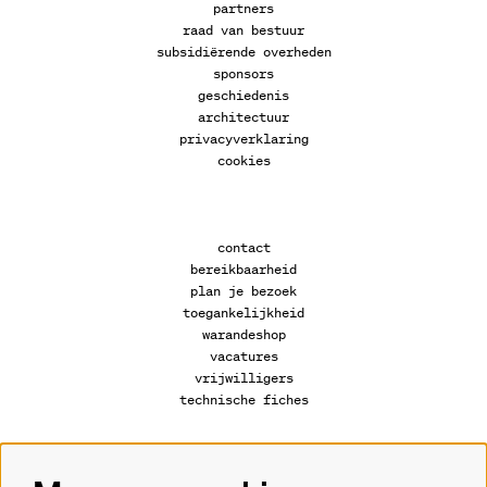
partners
raad van bestuur
subsidiërende overheden
sponsors
geschiedenis
architectuur
privacyverklaring
cookies
contact
bereikbaarheid
plan je bezoek
toegankelijkheid
warandeshop
vacatures
vrijwilligers
technische fiches
Volg ons