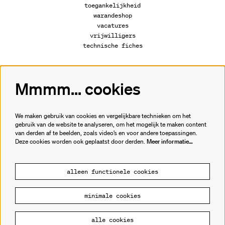
toegankelijkheid
warandeshop
vacatures
vrijwilligers
technische fiches
Mmmm... cookies
Volg ons
We maken gebruik van cookies en vergelijkbare technieken om het
gebruik van de website te analyseren, om het mogelijk te maken content
van derden af te beelden, zoals video’s en voor andere toepassingen.
Meld je aan voor de nieuwsbrief.
Deze cookies worden ook geplaatst door derden.
Meer informatie…
inschrijven
alleen functionele cookies
minimale cookies
© Cultuurhuis de Warande
alle cookies
Powered by
CultureSuite