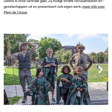
Geens is onze centrale gast. Zij nodigt straffe circusartiesten en -
gezelschappen uit en presenteert ook eigen werk.
meer info over
Plein de Cirque
Overslaan