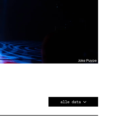
Joke Puype
alle data