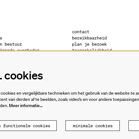
contact
s
bereikbaarheid
n bestuur
plan je bezoek
ërende overheden
toegankelijkheid
s
warandeshop
denis
vacatures
ctuur
vrijwilligers
 cookies
verklaring
technische fiches
cookies en vergelijkbare technieken om het gebruik van de website te a
ent van derden af te beelden, zoals video’s en voor andere toepassing
rden.
Meer informatie…
n functionele cookies
minimale cookies
ande
P