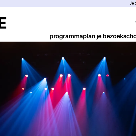
Je 
programma
plan je bezoek
scho