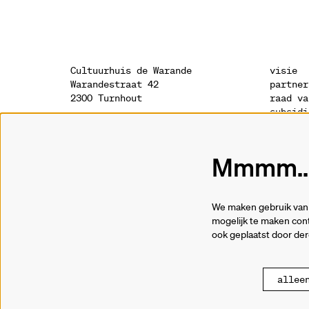
Cultuurhuis de Warande
visie
Warandestraat 42
partner
2300 Turnhout
raad va
subsidi
sponsor
onthaal
geschie
014 41 94 94
archite
Mmmm...
info@warande.be
privacy
cookies
tickets
We maken gebruik van 
014 41 69 91
mogelijk te maken cont
ook geplaatst door de
allee
© Cultuurhuis de War