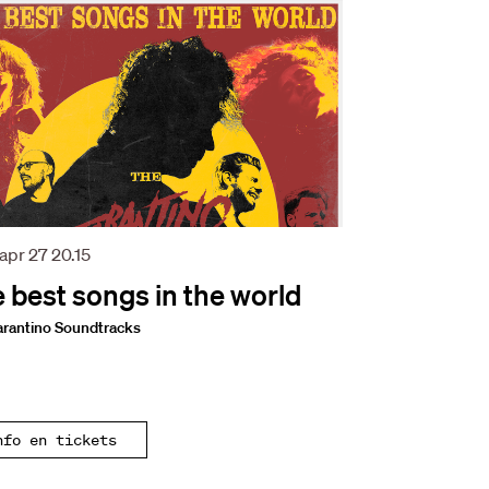
 apr 27
20.15
 best songs in the world
arantino Soundtracks
nfo en tickets