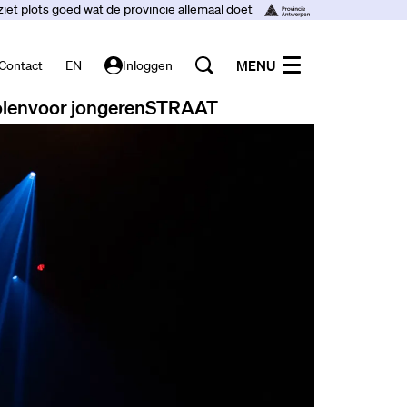
ziet plots goed wat de provincie allemaal doet
MENU
Contact
EN
Inloggen
len
voor jongeren
STRAAT