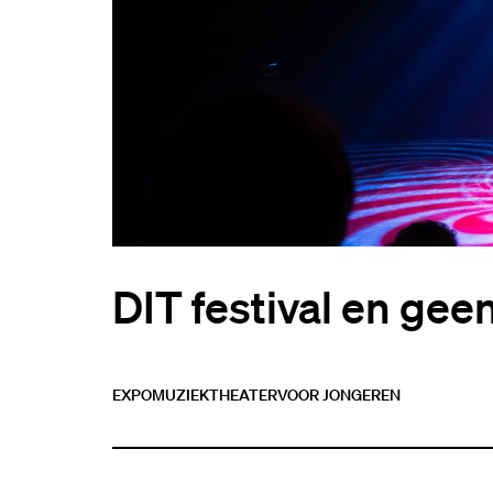
DIT festival en gee
EXPO
MUZIEK
THEATER
VOOR JONGEREN