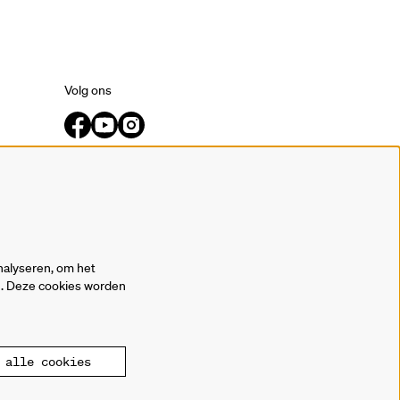
Volg ons
Meld je aan voor de nieuwsbrief.
inschrijven
nalyseren, om het
en. Deze cookies worden
alle cookies
owered by
CultureSuite