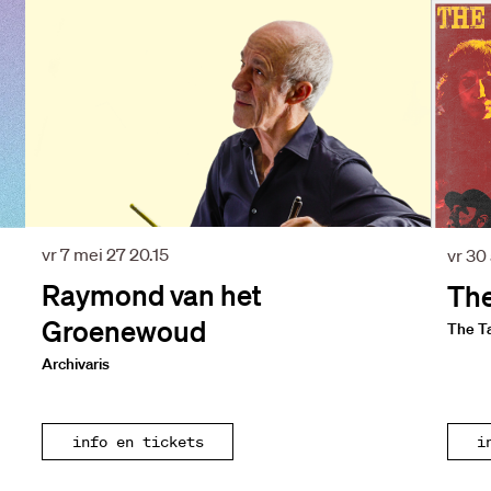
vr 7 mei 27
20.15
vr 30
Raymond van het
The
Groenewoud
The T
Archivaris
info en tickets
i