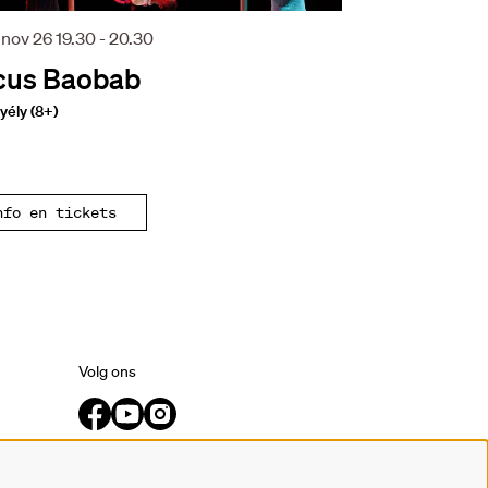
 nov 26
19.30 - 20.30
cus Baobab
ély (8+)
nfo en tickets
Volg ons
Meld je aan voor de nieuwsbrief.