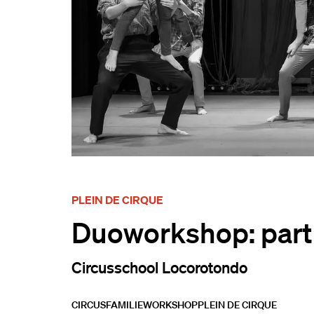
PLEIN DE CIRQUE
Duoworkshop: partne
Circusschool Locorotondo
CIRCUS
FAMILIE
WORKSHOP
PLEIN DE CIRQUE