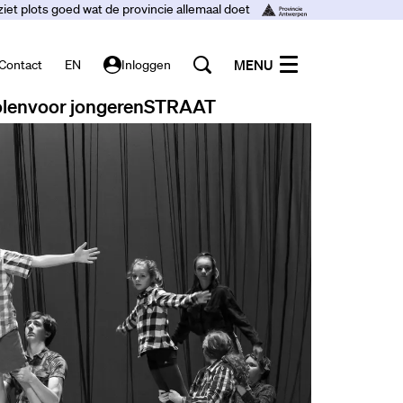
ziet plots goed wat de provincie allemaal doet
MENU
Contact
EN
Inloggen
len
voor jongeren
STRAAT