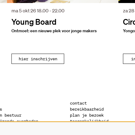
ma 5 okt 26
18.00 - 22.00
za 28
Young Board
Cir
Ontmoet: een nieuwe plek voor jonge makers
Yongoy
hier inschrijven
i
contact
s
bereikbaarheid
n bestuur
plan je bezoek
ërende overheden
toegankelijkheid
s
warandeshop
denis
vacatures