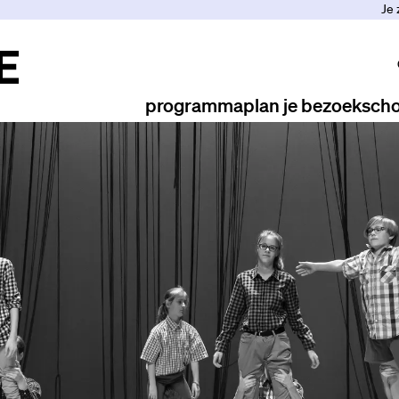
Je 
programma
plan je bezoek
scho