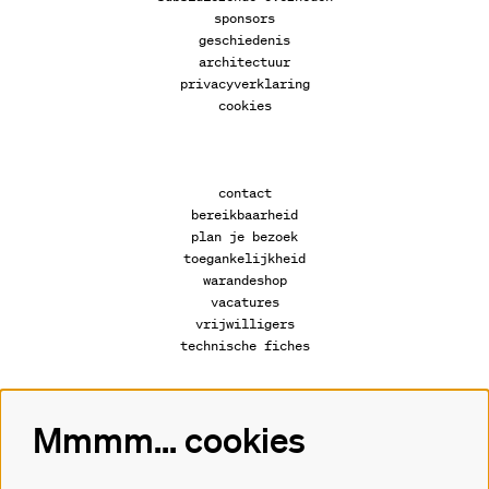
sponsors
geschiedenis
architectuur
privacyverklaring
cookies
contact
bereikbaarheid
plan je bezoek
toegankelijkheid
warandeshop
vacatures
vrijwilligers
technische fiches
Mmmm... cookies
Volg ons