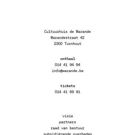
Cultuurhuis de Warande
Warandestraat 42
2300 Turnhout
onthaal
014 41 94 94
info@warande.be
tickets
014 41 69 91
visie
partners
raad van bestuur
subsidiërende overheden