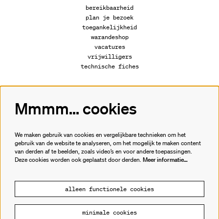
bereikbaarheid
plan je bezoek
toegankelijkheid
warandeshop
vacatures
vrijwilligers
technische fiches
Mmmm... cookies
Volg ons
We maken gebruik van cookies en vergelijkbare technieken om het
gebruik van de website te analyseren, om het mogelijk te maken content
van derden af te beelden, zoals video’s en voor andere toepassingen.
Meld je aan voor de nieuwsbrief.
Deze cookies worden ook geplaatst door derden.
Meer informatie…
inschrijven
alleen functionele cookies
minimale cookies