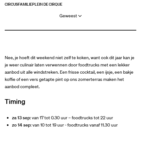
CIRCUS
FAMILIE
PLEIN DE CIRQUE
Geweest
Nee, je hoeft dit weekend niet zelf te koken, want ook dit jaar kan je
je weer culinair laten verwennen door foodtrucks met een lekker
aanbod uit alle windstreken. Een frisse cocktail, een ijsje, een bakje
koffie of een vers getapte pint op ons zomerterras maken het
aanbod compleet.
Timing
za 13 sep
: van 17 tot 0.30 uur – foodtrucks tot 22 uur
zo 14 sep
: van 10 tot 19 uur - foodtrucks vanaf 11.30 uur