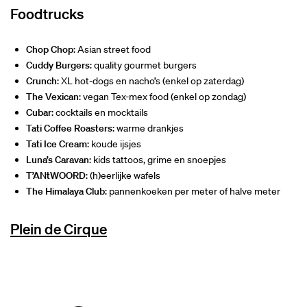
Inzoomen
Foodtrucks
Chop Chop
: Asian street food
Cuddy Burgers
: quality gourmet burgers
Crunch
: XL hot-dogs en nacho’s (enkel op zaterdag)
The Vexican
: vegan Tex-mex food (enkel op zondag)
Cubar
: cocktails en mocktails
Tati Coffee Roasters
: warme drankjes
Tati Ice Cream
: koude ijsjes
Luna’s Caravan
: kids tattoos, grime en snoepjes
T’ANtWOORD
: (h)eerlijke wafels
The Himalaya Club
: pannenkoeken per meter of halve meter
Plein de Cirque