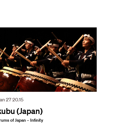
jan 27
20.15
ubu (Japan)
ums of Japan – Infinity