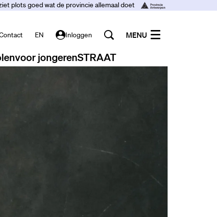
ziet plots goed wat de provincie allemaal doet
MENU
Contact
EN
Inloggen
len
voor jongeren
STRAAT