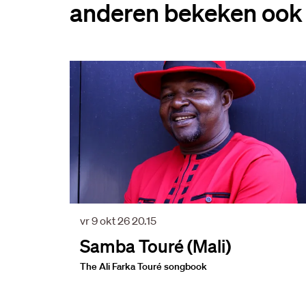
anderen bekeken ook
Overslaan
vr 9 okt 26
20.15
Samba Touré (Mali)
The Ali Farka Touré songbook