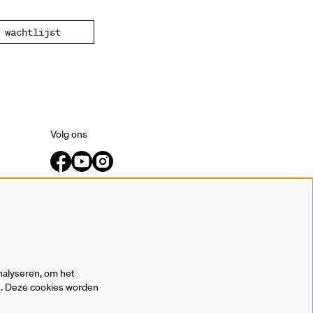
wachtlijst
Volg ons
Meld je aan voor de nieuwsbrief.
inschrijven
nalyseren, om het
en. Deze cookies worden