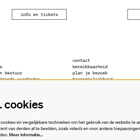
info en tickets
contact
s
bereikbaarheid
n bestuur
plan je bezoek
ërende overheden
toegankelijkheid
s
warandeshop
denis
vacatures
ctuur
vrijwilligers
 cookies
verklaring
technische fiches
cookies en vergelijkbare technieken om het gebruik van de website te a
ent van derden af te beelden, zoals video’s en voor andere toepassing
rden.
Meer informatie…