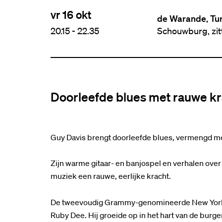
vr 16 okt
de Warande, Tu
20.15
-
22.35
Schouwburg, zi
Doorleefde blues met rauwe kr
Inzoomen
Guy Davis brengt doorleefde blues, vermengd me
Zijn warme gitaar- en banjospel en verhalen over
muziek een rauwe, eerlijke kracht.
De tweevoudig Grammy-genomineerde New Yorker 
Ruby Dee. Hij groeide op in het hart van de bur