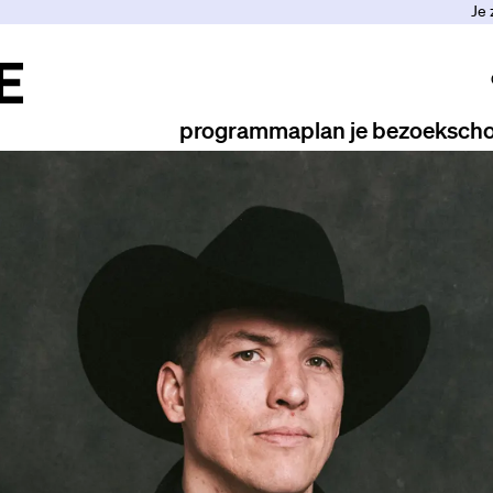
Je 
programma
plan je bezoek
scho