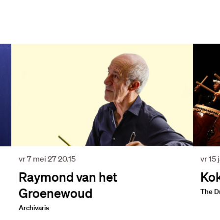
vr 7 mei 27
20.15
vr 15 
Raymond van het
Kok
Groenewoud
The Dr
Archivaris