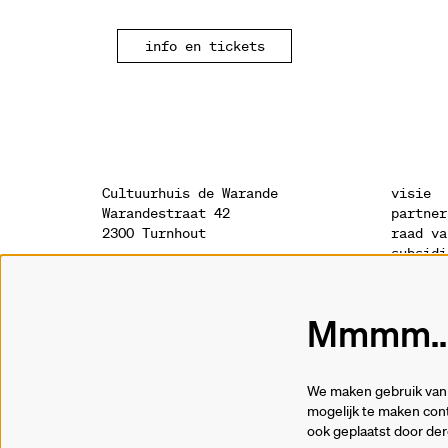
info en tickets
Cultuurhuis de Warande
visie
Warandestraat 42
partner
2300 Turnhout
raad va
subsidi
sponsor
onthaal
geschie
014 41 94 94
archite
Mmmm...
info@warande.be
privacy
cookies
tickets
We maken gebruik van 
014 41 69 91
mogelijk te maken cont
ook geplaatst door de