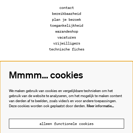
contact
bereikbaarheid
plan je bezoek
toegankelijkheid
warandeshop
vacatures
vrijwilligers
technische fiches
Mmmm... cookies
Volg ons
We maken gebruik van cookies en vergelijkbare technieken om het
gebruik van de website te analyseren, om het mogelijk te maken content
van derden af te beelden, zoals video’s en voor andere toepassingen.
Meld je aan voor de nieuwsbrief.
Deze cookies worden ook geplaatst door derden.
Meer informatie…
inschrijven
alleen functionele cookies