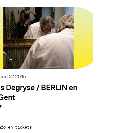
 mrt 27
20.15
s Degryse / BERLIN en
Gent
r
nfo en tickets