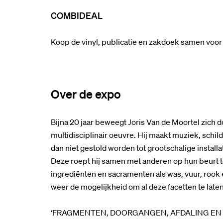
COMBIDEAL
Koop de vinyl, publicatie en zakdoek samen voor
Over de expo
men
Inzoomen
Bijna 20 jaar beweegt Joris Van de Moortel zich
multidisciplinair oeuvre. Hij maakt muziek, schil
dan niet gestold worden tot grootschalige installa
Deze roept hij samen met anderen op hun beurt t
ingrediënten en sacramenten als was, vuur, rook
weer de mogelijkheid om al deze facetten te lat
‘FRAGMENTEN, DOORGANGEN, AFDALING EN TERUG