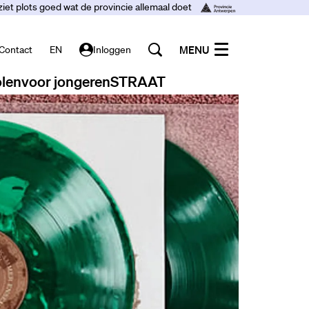
ziet plots goed wat de provincie allemaal doet
MENU
Contact
EN
Inloggen
len
voor jongeren
STRAAT