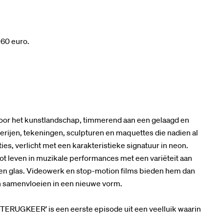
 60 euro.
I
 door het kunstlandschap, timmerend aan een gelaagd en
derijen, tekeningen, sculpturen en maquettes die nadien al
ties, verlicht met een karakteristieke signatuur in neon.
ot leven in muzikale performances met een variëteit aan
 en glas. Videowerk en stop-motion films bieden hem dan
en samenvloeien in een nieuwe vorm.
KEER’ is een eerste episode uit een veelluik waarin