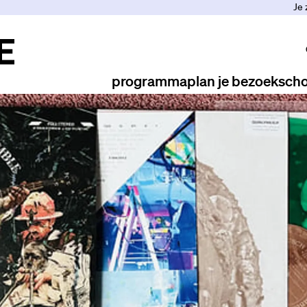
Je 
programma
plan je bezoek
scho