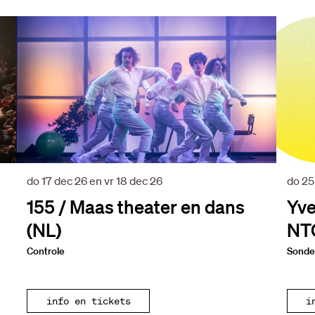
do 17 dec 26
en
vr 18 dec 26
do 25
155 / Maas theater en dans
Yve
(NL)
NT
Controle
Sonde
info en tickets
i