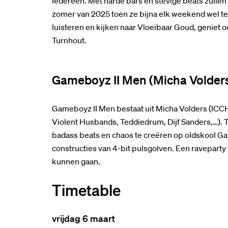
iedereen. Met harde bars en stevige beats zullen 
zomer van 2025 toen ze bijna elk weekend wel t
luisteren en kijken naar Vloeibaar Goud, geniet 
Turnhout.
Gameboyz II Men (Micha Volders
Gameboyz II Men bestaat uit Micha Volders (ICCH
Violent Husbands, Teddiedrum, Dijf Sanders,…). 
badass beats en chaos te creëren op oldskool G
constructies van 4-bit pulsgolven. Een ravepart
kunnen gaan.
Timetable
vrijdag 6 maart