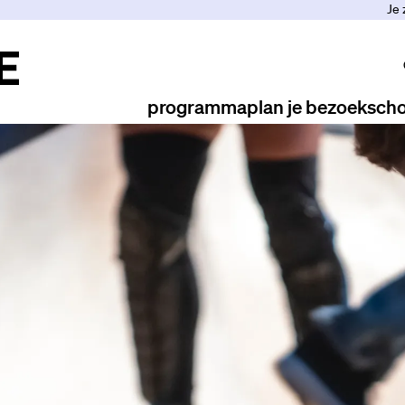
Je 
programma
plan je bezoek
scho