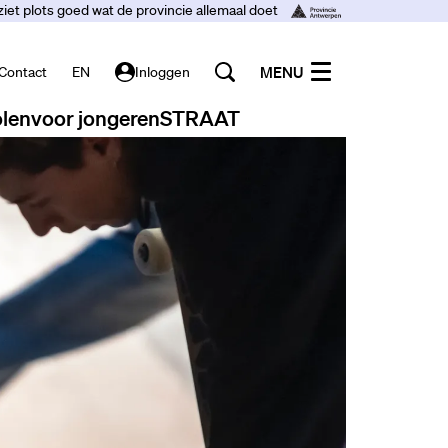
ziet plots goed wat de provincie allemaal doet
MENU
Contact
EN
Inloggen
len
voor jongeren
STRAAT