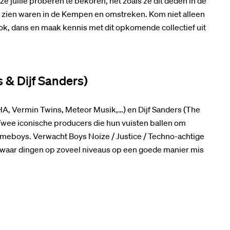
ze jullie proberen te bekoren, net zoals ze dit deden in de
e zien waren in de Kempen en omstreken. Kom niet alleen
ook, dans en maak kennis met dit opkomende collectief uit
 & Dijf Sanders)
A, Vermin Twins, Meteor Musik,…) en Dijf Sanders (The
Twee iconische producers die hun vuisten ballen om
ameboys. Verwacht Boys Noize / Justice / Techno-achtige
y waar dingen op zoveel niveaus op een goede manier mis