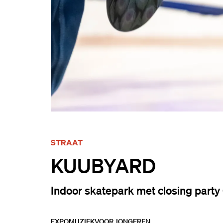
STRAAT
KUUBYARD
Indoor skatepark met closing part
EXPO
MUZIEK
VOOR JONGEREN