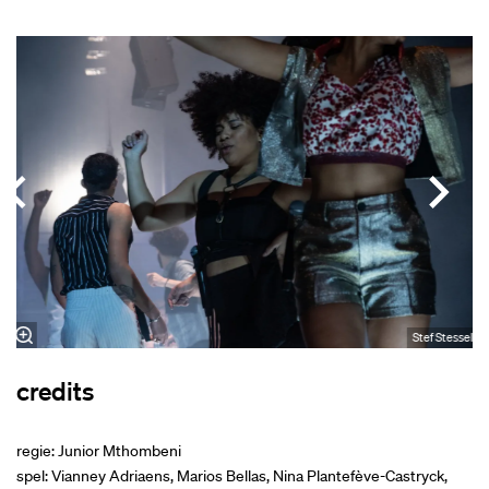
Overslaan
el
Stef Stessel
credits
regie: Junior Mthombeni
spel: Vianney Adriaens, Marios Bellas, Nina Plantefève-Castryck,