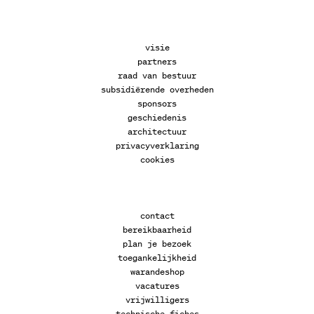
visie
partners
raad van bestuur
subsidiërende overheden
sponsors
geschiedenis
architectuur
privacyverklaring
cookies
contact
bereikbaarheid
plan je bezoek
toegankelijkheid
warandeshop
vacatures
vrijwilligers
technische fiches