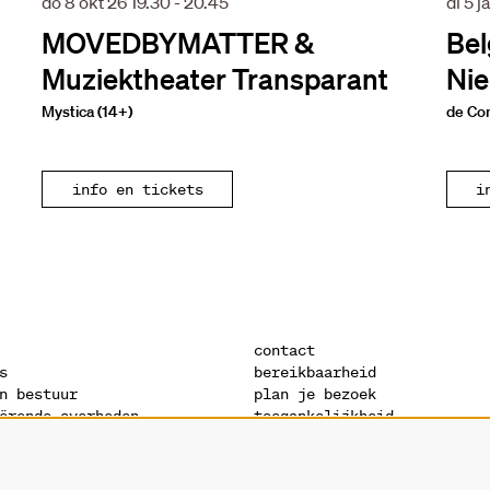
do 8 okt 26
19.30 - 20.45
di 5 j
MOVEDBYMATTER &
Bel
Muziektheater Transparant
Nie
Mystica (14+)
de Co
info en tickets
i
contact
s
bereikbaarheid
n bestuur
plan je bezoek
ërende overheden
toegankelijkheid
s
warandeshop
denis
vacatures
ctuur
vrijwilligers