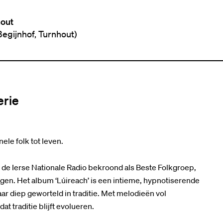
hout
egijnhof, Turnhout)
erie
ele folk tot leven.
r de Ierse Nationale Radio bekroond als Beste Folkgroep,
en. Het album ‘Lúireach’ is een intieme, hypnotiserende
 diep geworteld in traditie. Met melodieën vol
t traditie blijft evolueren.