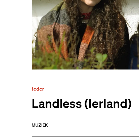
teder
Landless (Ierland)
MUZIEK