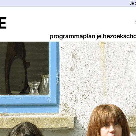
Je 
programma
plan je bezoek
scho