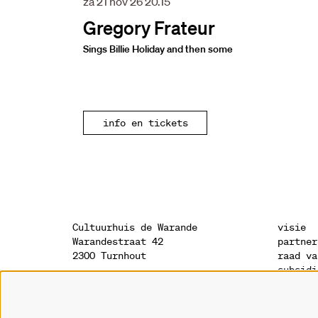
za 21 nov 26
20.15
Gregory Frateur
Sings Billie Holiday and then some
info en tickets
Cultuurhuis de Warande
visie
Warandestraat 42
partner
2300 Turnhout
raad va
subsidi
sponsor
onthaal
geschie
014 41 94 94
archite