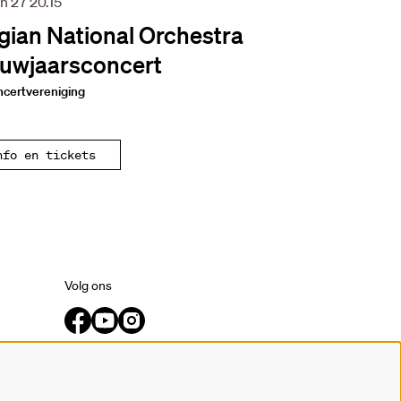
an 27
20.15
gian National Orchestra
uwjaarsconcert
ncertvereniging
nfo en tickets
Volg ons
Meld je aan voor de nieuwsbrief.