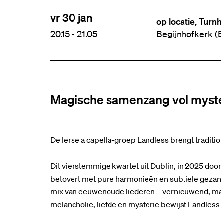
vr 30 jan
op locatie, Turn
20.15
-
21.05
Begijnhofkerk (B
Magische samenzang vol myst
De Ierse a capella-groep Landless brengt tradition
Dit vierstemmige kwartet uit Dublin, in 2025 doo
betovert met pure harmonieën en subtiele gezang
mix van eeuwenoude liederen – vernieuwend, maar
melancholie, liefde en mysterie bewijst Landless da