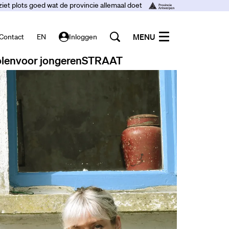
ziet plots goed wat de provincie allemaal doet
MENU
Contact
EN
Inloggen
len
voor jongeren
STRAAT