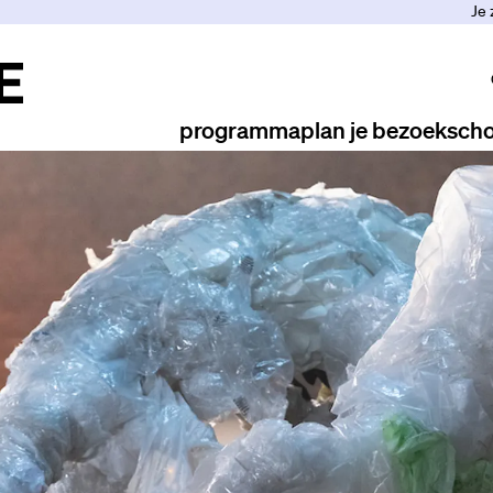
Je 
programma
plan je bezoek
scho