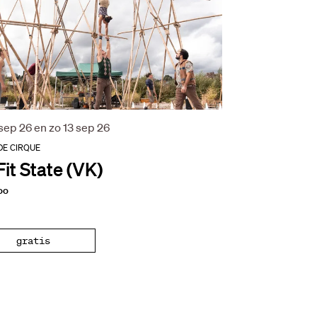
 sep 26
en
zo 13 sep 26
DE CIRQUE
it State (VK)
oo
gratis