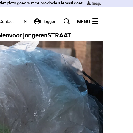
ziet plots goed wat de provincie allemaal doet
MENU
Contact
EN
Inloggen
len
voor jongeren
STRAAT