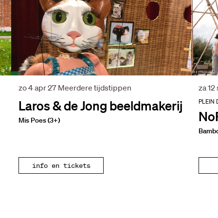
zo 4 apr 27
Meerdere tijdstippen
za 12
Laros & de Jong beeldmakerij
PLEIN 
NoF
Mis Poes (3+)
Bamb
info en tickets