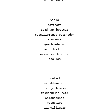
014 41 69 91
visie
partners
raad van bestuur
subsidiërende overheden
sponsors
geschiedenis
architectuur
privacyverklaring
cookies
contact
bereikbaarheid
plan je bezoek
toegankelijkheid
warandeshop
vacatures
vrijwilligers