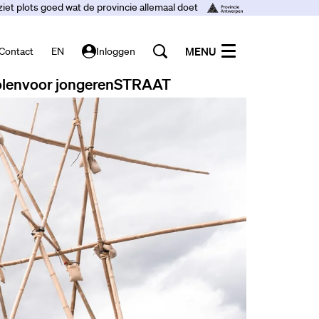
ziet plots goed wat de provincie allemaal doet
MENU
Contact
EN
Inloggen
len
voor jongeren
STRAAT