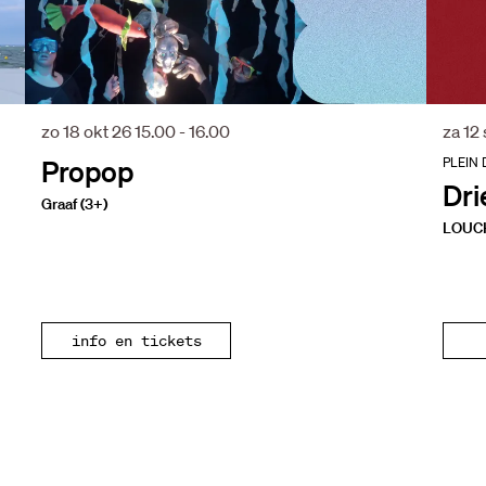
zo 18 okt 26
15.00 - 16.00
za 12
Propop
PLEIN 
Dri
Graaf (3+)
LOUCHE
info en tickets