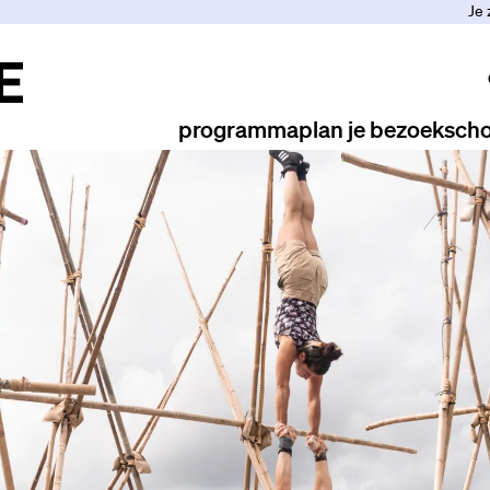
Je 
programma
plan je bezoek
scho