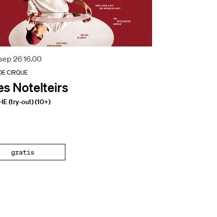
 sep 26
16.00
DE CIRQUE
es Notelteirs
 (try-out) (10+)
gratis